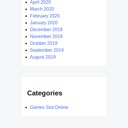
April 2020
March 2020
February 2020
January 2020
December 2019
November 2019
October 2019
September 2019
August 2019
Categories
Games Slot Online