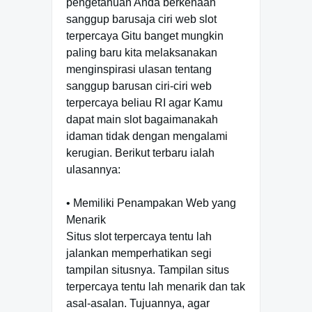
pengetahuan Anda berkenaan
sanggup barusaja ciri web slot
terpercaya Gitu banget mungkin
paling baru kita melaksanakan
menginspirasi ulasan tentang
sanggup barusan ciri-ciri web
terpercaya beliau RI agar Kamu
dapat main slot bagaimanakah
idaman tidak dengan mengalami
kerugian. Berikut terbaru ialah
ulasannya:
• Memiliki Penampakan Web yang
Menarik
Situs slot terpercaya tentu lah
jalankan memperhatikan segi
tampilan situsnya. Tampilan situs
terpercaya tentu lah menarik dan tak
asal-asalan. Tujuannya, agar