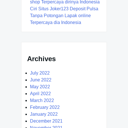
shop Terpercaya dirinya Indonesia
Ciri Situs Joker123 Deposit Pulsa
Tanpa Potongan Lapak online
Terpercaya dia Indonesia
Archives
July 2022
June 2022
May 2022
April 2022
March 2022
February 2022
January 2022
December 2021
November 2021