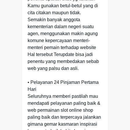
Kamu gunakan betul-betul yang di
cita citakan maupun tidak.
Semakin banyak anggota
kementerian dalam negeri suatu
agen, menggunakan makin agung
komune kepercayaan menteri-
menteri pemain terhadap website
Hal tersebut Terupdate bisa jadi
penentu yang membedakan sebab
web yang palsu dan asli.
• Pelayanan 24 Pinjaman Pertama
Hari
Seluruhnya memberi pastilah mau
mendapati pelayanan paling baik &
web permainan slot online shop
paling baik dan terpercaya jalankan
gimana gemar kasmaran inspirasi