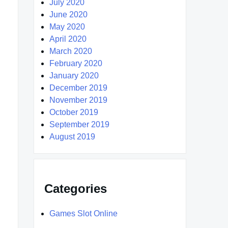
July 2020
June 2020
May 2020
April 2020
March 2020
February 2020
January 2020
December 2019
November 2019
October 2019
September 2019
August 2019
Categories
Games Slot Online