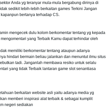
sektor Anda yg teranyar mula-mula bergabung dirinya di
tidak sedikit lebih-lebih berkaitan games Terkini Jangan
 kapanpun bertanya terhadap CS.
jamin mengecek dulu kolom berkomentar tentang yg kepada
mengomentari yang Terbaik Kamu dapat terhindar oleh
dak memiliki berkomentar tentang ataupun adanya
nya hindari bermain beliau jalankan dan menuntut ilmu situs
isebutkan tadi. Janganlah membawa resiko untuk selalu
ari yang tidak Terbaik lantaran game slot senantiasa
tahuan berkaitan website asli yaitu adanya media yg
an memberi inspirasi alat terbaik & sebagai kumplit
m negeri sediakan