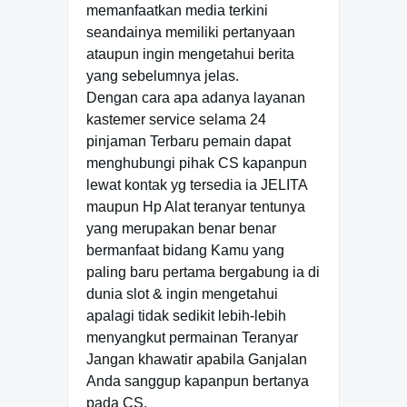
memanfaatkan media terkini
seandainya memiliki pertanyaan
ataupun ingin mengetahui berita
yang sebelumnya jelas.
Dengan cara apa adanya layanan
kastemer service selama 24
pinjaman Terbaru pemain dapat
menghubungi pihak CS kapanpun
lewat kontak yg tersedia ia JELITA
maupun Hp Alat teranyar tentunya
yang merupakan benar benar
bermanfaat bidang Kamu yang
paling baru pertama bergabung ia di
dunia slot & ingin mengetahui
apalagi tidak sedikit lebih-lebih
menyangkut permainan Teranyar
Jangan khawatir apabila Ganjalan
Anda sanggup kapanpun bertanya
pada CS.