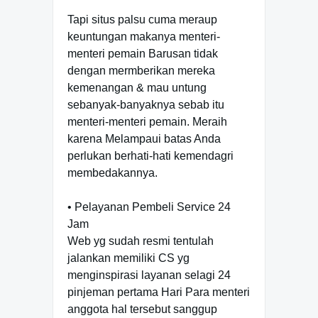
Tapi situs palsu cuma meraup
keuntungan makanya menteri-
menteri pemain Barusan tidak
dengan mermberikan mereka
kemenangan & mau untung
sebanyak-banyaknya sebab itu
menteri-menteri pemain. Meraih
karena Melampaui batas Anda
perlukan berhati-hati kemendagri
membedakannya.
• Pelayanan Pembeli Service 24
Jam
Web yg sudah resmi tentulah
jalankan memiliki CS yg
menginspirasi layanan selagi 24
pinjeman pertama Hari Para menteri
anggota hal tersebut sanggup