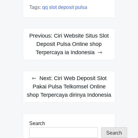
Tags:
qq slot deposit pulsa
Post
Previous:
Ciri Website Situs Slot
navigation
Deposit Pulsa Online shop
Terpercaya ia Indonesia
Next:
Ciri Web Deposit Slot
Pakai Pulsa Telkomsel Online
shop Terpercaya dirinya Indonesia
Search
Search