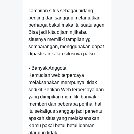
Tampilan situs sebagai bidang
penting dan sanggup melanjutkan
berharga bakul maka itu suatu agen.
Bisa jadi kita dijamin jikalau
situsnya memiliki tampilan yg
sembarangan, menggunakan dapat
dipastikan kalau situsnya palsu.
• Banyak Anggota
Kemudian web terpercaya
melaksanakan mempunyai tidak
sedikit Berikan Web terpercaya dan
yang diimpikan memiliki banyak
memberi dan beberapa perihal hal
itu sekaligus sanggup jadi penentu
apakah situs yang melaksanakan
Kamu pakai betul-betul idaman
ataupun tidak.