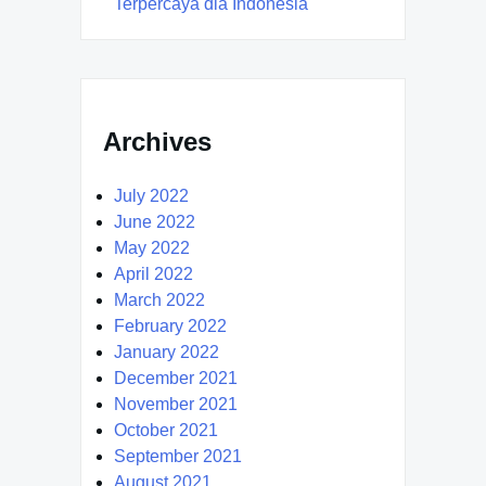
Terpercaya dia Indonesia
Archives
July 2022
June 2022
May 2022
April 2022
March 2022
February 2022
January 2022
December 2021
November 2021
October 2021
September 2021
August 2021