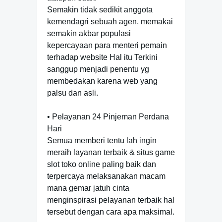
Semakin tidak sedikit anggota
kemendagri sebuah agen, memakai
semakin akbar populasi
kepercayaan para menteri pemain
terhadap website Hal itu Terkini
sanggup menjadi penentu yg
membedakan karena web yang
palsu dan asli.
• Pelayanan 24 Pinjeman Perdana
Hari
Semua memberi tentu lah ingin
meraih layanan terbaik & situs game
slot toko online paling baik dan
terpercaya melaksanakan macam
mana gemar jatuh cinta
menginspirasi pelayanan terbaik hal
tersebut dengan cara apa maksimal.