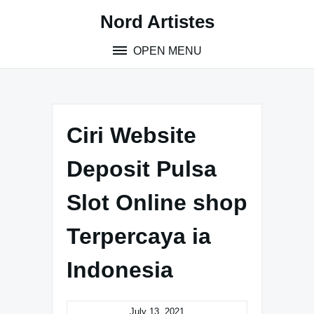
Skip
Nord Artistes
to
content
OPEN MENU
Ciri Website
Deposit Pulsa
Slot Online shop
Terpercaya ia
Indonesia
July 13, 2021