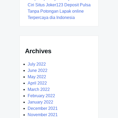
Ciri Situs Joker123 Deposit Pulsa
Tanpa Potongan Lapak online
Terpercaya dia Indonesia
Archives
July 2022
June 2022
May 2022
April 2022
March 2022
February 2022
January 2022
December 2021
November 2021