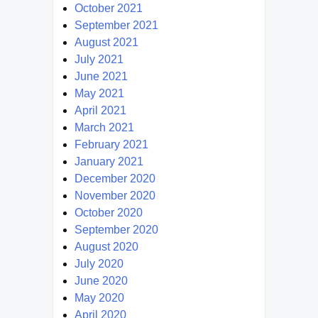
October 2021
September 2021
August 2021
July 2021
June 2021
May 2021
April 2021
March 2021
February 2021
January 2021
December 2020
November 2020
October 2020
September 2020
August 2020
July 2020
June 2020
May 2020
April 2020