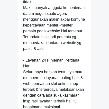
tidak.
Makin banyak anggota kementerian
dalam negeri suatu agen,
menggunakan makin akbar komune
kepercayaan menteri-menteri
pemain pada website Hal tersebut
Terupdate bisa jadi penentu yg
membedakan lantaran website yg
palsu & asli.
• Layanan 24 Pinjeman Perdana
Hari
Seluruhnya berikan tentu nya mau
memperoleh layanan paling baik &
web permainan slot online shop
terbaik & terpercaya melaksanakan
dengan cara apa suka kasmaran
inspirasi layanan terbaik hal itu
bagaimana maksimal.