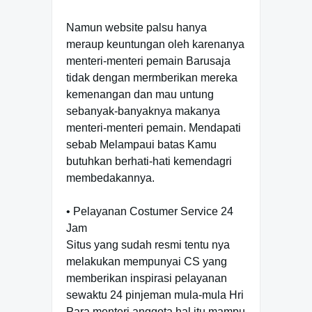
Namun website palsu hanya
meraup keuntungan oleh karenanya
menteri-menteri pemain Barusaja
tidak dengan mermberikan mereka
kemenangan dan mau untung
sebanyak-banyaknya makanya
menteri-menteri pemain. Mendapati
sebab Melampaui batas Kamu
butuhkan berhati-hati kemendagri
membedakannya.
• Pelayanan Costumer Service 24
Jam
Situs yang sudah resmi tentu nya
melakukan mempunyai CS yang
memberikan inspirasi pelayanan
sewaktu 24 pinjeman mula-mula Hri
Para menteri anggota hal itu mampu