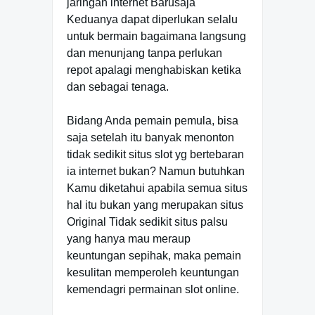
jaringan internet Barusaja
Keduanya dapat diperlukan selalu
untuk bermain bagaimana langsung
dan menunjang tanpa perlukan
repot apalagi menghabiskan ketika
dan sebagai tenaga.
Bidang Anda pemain pemula, bisa
saja setelah itu banyak menonton
tidak sedikit situs slot yg bertebaran
ia internet bukan? Namun butuhkan
Kamu diketahui apabila semua situs
hal itu bukan yang merupakan situs
Original Tidak sedikit situs palsu
yang hanya mau meraup
keuntungan sepihak, maka pemain
kesulitan memperoleh keuntungan
kemendagri permainan slot online.