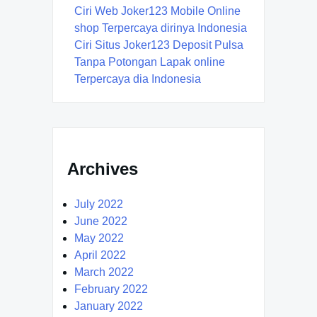
Ciri Web Joker123 Mobile Online
shop Terpercaya dirinya Indonesia
Ciri Situs Joker123 Deposit Pulsa
Tanpa Potongan Lapak online
Terpercaya dia Indonesia
Archives
July 2022
June 2022
May 2022
April 2022
March 2022
February 2022
January 2022