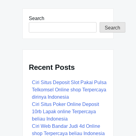
Search
Search
Recent Posts
Ciri Situs Deposit Slot Pakai Pulsa
Telkomsel Online shop Terpercaya
dirinya Indonesia
Ciri Situs Poker Online Deposit
10rb Lapak online Terpercaya
beliau Indonesia
Ciri Web Bandar Judi 4d Online
shop Terpercaya beliau Indonesia