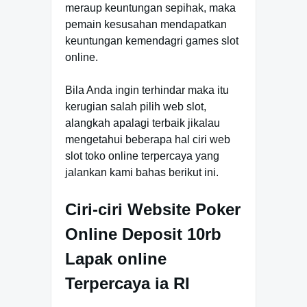
meraup keuntungan sepihak, maka
pemain kesusahan mendapatkan
keuntungan kemendagri games slot
online.
Bila Anda ingin terhindar maka itu
kerugian salah pilih web slot,
alangkah apalagi terbaik jikalau
mengetahui beberapa hal ciri web
slot toko online terpercaya yang
jalankan kami bahas berikut ini.
Ciri-ciri Website Poker
Online Deposit 10rb
Lapak online
Terpercaya ia RI