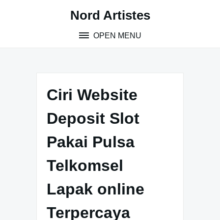
Skip
Nord Artistes
to
content
OPEN MENU
Ciri Website
Deposit Slot
Pakai Pulsa
Telkomsel
Lapak online
Terpercaya