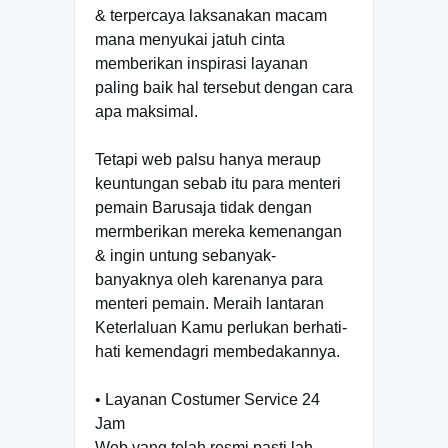
& terpercaya laksanakan macam
mana menyukai jatuh cinta
memberikan inspirasi layanan
paling baik hal tersebut dengan cara
apa maksimal.
Tetapi web palsu hanya meraup
keuntungan sebab itu para menteri
pemain Barusaja tidak dengan
mermberikan mereka kemenangan
& ingin untung sebanyak-
banyaknya oleh karenanya para
menteri pemain. Meraih lantaran
Keterlaluan Kamu perlukan berhati-
hati kemendagri membedakannya.
• Layanan Costumer Service 24
Jam
Web yang telah resmi pasti lah