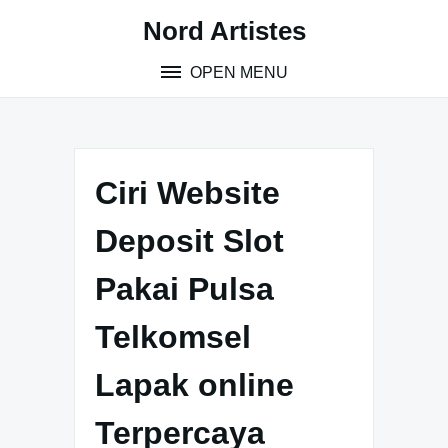
Skip
Nord Artistes
to
content
OPEN MENU
Ciri Website
Deposit Slot
Pakai Pulsa
Telkomsel
Lapak online
Terpercaya