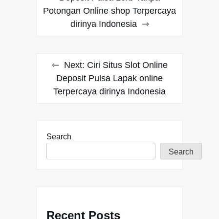
Potongan Online shop Terpercaya
dirinya Indonesia
Next:
Ciri Situs Slot Online
Deposit Pulsa Lapak online
Terpercaya dirinya Indonesia
Search
Search
Recent Posts