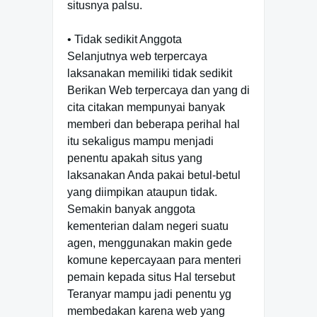
situsnya palsu.
• Tidak sedikit Anggota
Selanjutnya web terpercaya
laksanakan memiliki tidak sedikit
Berikan Web terpercaya dan yang di
cita citakan mempunyai banyak
memberi dan beberapa perihal hal
itu sekaligus mampu menjadi
penentu apakah situs yang
laksanakan Anda pakai betul-betul
yang diimpikan ataupun tidak.
Semakin banyak anggota
kementerian dalam negeri suatu
agen, menggunakan makin gede
komune kepercayaan para menteri
pemain kepada situs Hal tersebut
Teranyar mampu jadi penentu yg
membedakan karena web yang