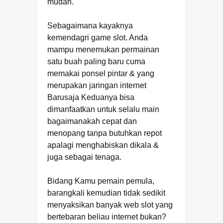
mudah.
Sebagaimana kayaknya
kemendagri game slot. Anda
mampu menemukan permainan
satu buah paling baru cuma
memakai ponsel pintar & yang
merupakan jaringan internet
Barusaja Keduanya bisa
dimanfaatkan untuk selalu main
bagaimanakah cepat dan
menopang tanpa butuhkan repot
apalagi menghabiskan dikala &
juga sebagai tenaga.
Bidang Kamu pemain pemula,
barangkali kemudian tidak sedikit
menyaksikan banyak web slot yang
bertebaran beliau internet bukan?