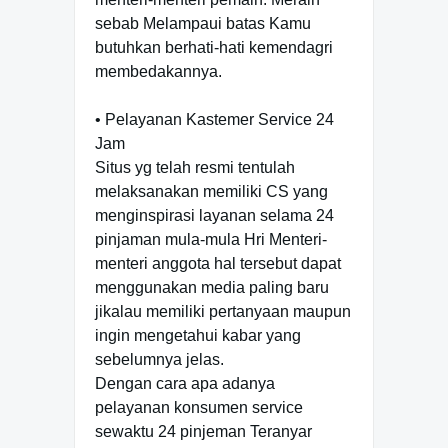
sebab Melampaui batas Kamu
butuhkan berhati-hati kemendagri
membedakannya.
• Pelayanan Kastemer Service 24
Jam
Situs yg telah resmi tentulah
melaksanakan memiliki CS yang
menginspirasi layanan selama 24
pinjaman mula-mula Hri Menteri-
menteri anggota hal tersebut dapat
menggunakan media paling baru
jikalau memiliki pertanyaan maupun
ingin mengetahui kabar yang
sebelumnya jelas.
Dengan cara apa adanya
pelayanan konsumen service
sewaktu 24 pinjeman Teranyar