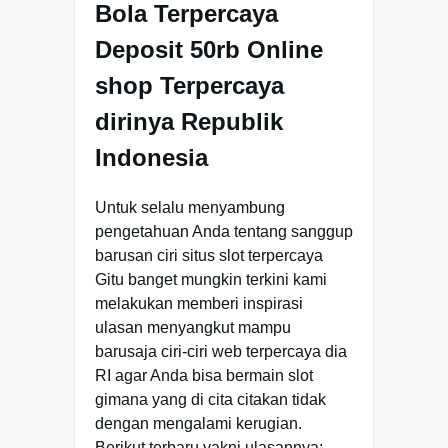
Bola Terpercaya
Deposit 50rb Online
shop Terpercaya
dirinya Republik
Indonesia
Untuk selalu menyambung
pengetahuan Anda tentang sanggup
barusan ciri situs slot terpercaya
Gitu banget mungkin terkini kami
melakukan memberi inspirasi
ulasan menyangkut mampu
barusaja ciri-ciri web terpercaya dia
RI agar Anda bisa bermain slot
gimana yang di cita citakan tidak
dengan mengalami kerugian.
Berikut terbaru yakni ulasannya: