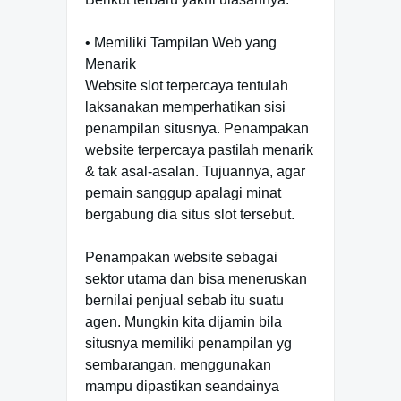
• Memiliki Tampilan Web yang
Menarik
Website slot terpercaya tentulah
laksanakan memperhatikan sisi
penampilan situsnya. Penampakan
website terpercaya pastilah menarik
& tak asal-asalan. Tujuannya, agar
pemain sanggup apalagi minat
bergabung dia situs slot tersebut.
Penampakan website sebagai
sektor utama dan bisa meneruskan
bernilai penjual sebab itu suatu
agen. Mungkin kita dijamin bila
situsnya memiliki penampilan yg
sembarangan, menggunakan
mampu dipastikan seandainya