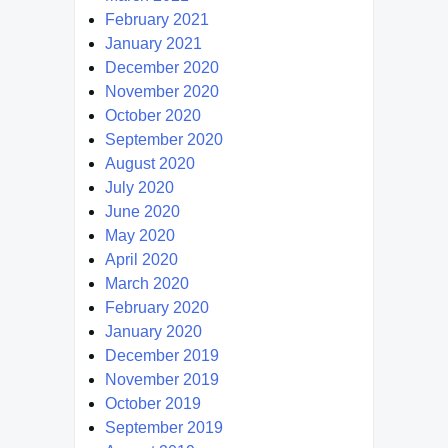
February 2021
January 2021
December 2020
November 2020
October 2020
September 2020
August 2020
July 2020
June 2020
May 2020
April 2020
March 2020
February 2020
January 2020
December 2019
November 2019
October 2019
September 2019