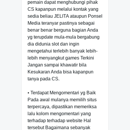
pemain dapat menghubungi pihak
CS kapanpun melalui kontak yang
sedia beliau JELITA ataupun Ponsel
Media teranyar pastinya sebagai
benar benar berguna bagian Anda
yg terupdate mula-mula bergabung
dia didunia slot dan ingin
mengetahui terlebih banyak lebih-
lebih menyangkut games Terkini
Jangan sampai khawatir bila
Kesukaran Anda bisa kapanpun
tanya pada CS.
• Terdapat Mengomentari yg Baik
Pada awal mulanya memilih situs
terpercaya, dipastikan memeriksa
lalu kolom mengomentari yang
terhadap terhadap website Hal
tersebut Bagaimana sebanyak