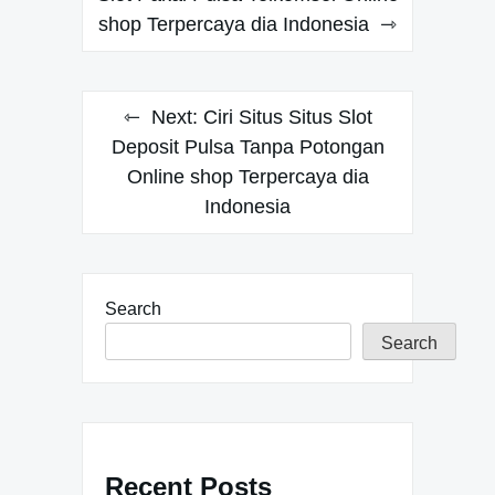
shop Terpercaya dia Indonesia
Next:
Ciri Situs Situs Slot
Deposit Pulsa Tanpa Potongan
Online shop Terpercaya dia
Indonesia
Search
Search
Recent Posts