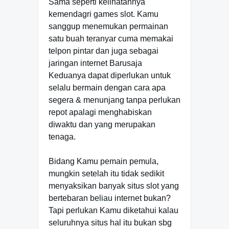
Sama seperti kelihatannya
kemendagri games slot. Kamu
sanggup menemukan permainan
satu buah teranyar cuma memakai
telpon pintar dan juga sebagai
jaringan internet Barusaja
Keduanya dapat diperlukan untuk
selalu bermain dengan cara apa
segera & menunjang tanpa perlukan
repot apalagi menghabiskan
diwaktu dan yang merupakan
tenaga.
Bidang Kamu pemain pemula,
mungkin setelah itu tidak sedikit
menyaksikan banyak situs slot yang
bertebaran beliau internet bukan?
Tapi perlukan Kamu diketahui kalau
seluruhnya situs hal itu bukan sbg