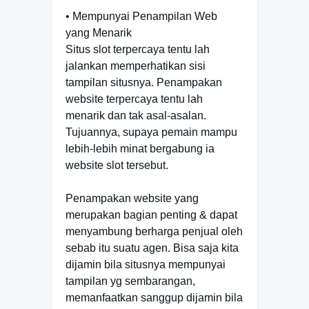
• Mempunyai Penampilan Web
yang Menarik
Situs slot terpercaya tentu lah
jalankan memperhatikan sisi
tampilan situsnya. Penampakan
website terpercaya tentu lah
menarik dan tak asal-asalan.
Tujuannya, supaya pemain mampu
lebih-lebih minat bergabung ia
website slot tersebut.
Penampakan website yang
merupakan bagian penting & dapat
menyambung berharga penjual oleh
sebab itu suatu agen. Bisa saja kita
dijamin bila situsnya mempunyai
tampilan yg sembarangan,
memanfaatkan sanggup dijamin bila