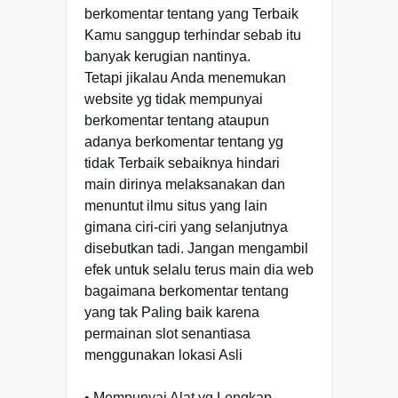
berkomentar tentang yang Terbaik
Kamu sanggup terhindar sebab itu
banyak kerugian nantinya.
Tetapi jikalau Anda menemukan
website yg tidak mempunyai
berkomentar tentang ataupun
adanya berkomentar tentang yg
tidak Terbaik sebaiknya hindari
main dirinya melaksanakan dan
menuntut ilmu situs yang lain
gimana ciri-ciri yang selanjutnya
disebutkan tadi. Jangan mengambil
efek untuk selalu terus main dia web
bagaimana berkomentar tentang
yang tak Paling baik karena
permainan slot senantiasa
menggunakan lokasi Asli
• Mempunyai Alat yg Lengkap