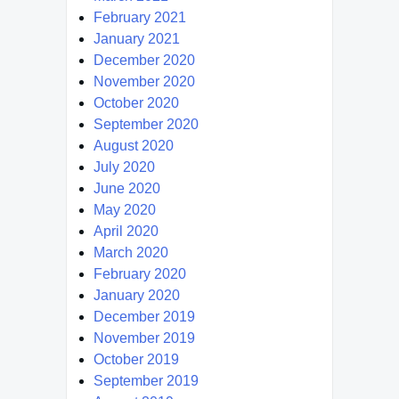
February 2021
January 2021
December 2020
November 2020
October 2020
September 2020
August 2020
July 2020
June 2020
May 2020
April 2020
March 2020
February 2020
January 2020
December 2019
November 2019
October 2019
September 2019