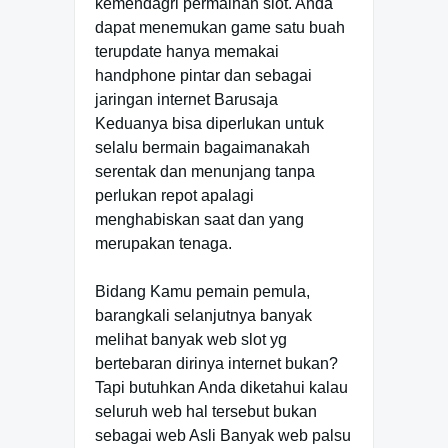
kemendagri permainan slot. Anda
dapat menemukan game satu buah
terupdate hanya memakai
handphone pintar dan sebagai
jaringan internet Barusaja
Keduanya bisa diperlukan untuk
selalu bermain bagaimanakah
serentak dan menunjang tanpa
perlukan repot apalagi
menghabiskan saat dan yang
merupakan tenaga.
Bidang Kamu pemain pemula,
barangkali selanjutnya banyak
melihat banyak web slot yg
bertebaran dirinya internet bukan?
Tapi butuhkan Anda diketahui kalau
seluruh web hal tersebut bukan
sebagai web Asli Banyak web palsu