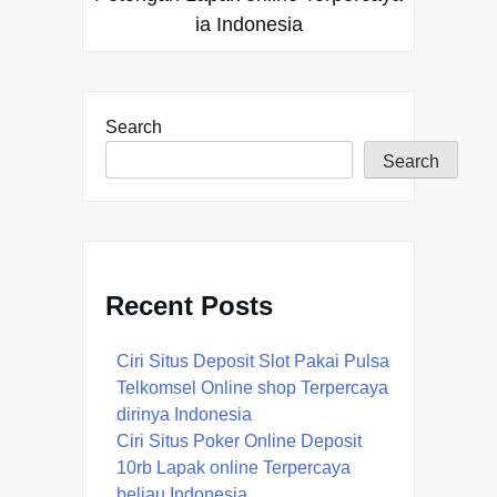
ia Indonesia
Search
Search
Recent Posts
Ciri Situs Deposit Slot Pakai Pulsa
Telkomsel Online shop Terpercaya
dirinya Indonesia
Ciri Situs Poker Online Deposit
10rb Lapak online Terpercaya
beliau Indonesia