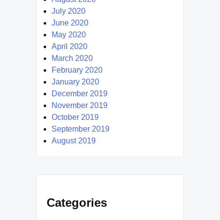
July 2020
June 2020
May 2020
April 2020
March 2020
February 2020
January 2020
December 2019
November 2019
October 2019
September 2019
August 2019
Categories