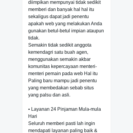
diimpikan mempunyai tidak sedikit
memberi dan banyak hal hal itu
sekaligus dapat jadi penentu
apakah web yang melakukan Anda
gunakan betul-betul impian ataupun
tidak.
Semakin tidak sedikit anggota
kemendagri satu buah agen,
menggunakan semakin akbar
komunitas kepercayaan menteri-
menteri pemain pada web Hal itu
Paling baru mampu jadi penentu
yang membedakan sebab situs
yang palsu dan asli.
• Layanan 24 Pinjaman Mula-mula
Hari
Seluruh memberi pasti lah ingin
mendapati layanan paling baik &