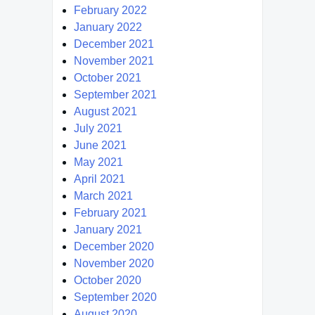
February 2022
January 2022
December 2021
November 2021
October 2021
September 2021
August 2021
July 2021
June 2021
May 2021
April 2021
March 2021
February 2021
January 2021
December 2020
November 2020
October 2020
September 2020
August 2020