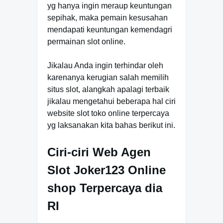
yg hanya ingin meraup keuntungan
sepihak, maka pemain kesusahan
mendapati keuntungan kemendagri
permainan slot online.
Jikalau Anda ingin terhindar oleh
karenanya kerugian salah memilih
situs slot, alangkah apalagi terbaik
jikalau mengetahui beberapa hal ciri
website slot toko online terpercaya
yg laksanakan kita bahas berikut ini.
Ciri-ciri Web Agen
Slot Joker123 Online
shop Terpercaya dia
RI