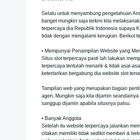
Selalu untuk menyambung pengetahuan Anda t
banget mungkin saja terkini kita melaksanaka
terpercaya dia Republik Indonesia supaya 
tidak dengan mengalami kerugian. Berikut 
• Mempunyai Penampilan Website yang Men
Situs slot terpercaya pasti lah lakukan mem
terpercaya tentulah menarik & tidak asal-a
ketertarikan bergabung dia website slot terse
Tampilan web yang merupakan bagian penti
agen. Mungkin saja kita dijamin seandain
sanggup dijamin apabila situsnya palsu.
• Banyak Anggota
Setelah itu website terpercaya jalankan memil
citakan memiliki tidak sedikit memberi & be