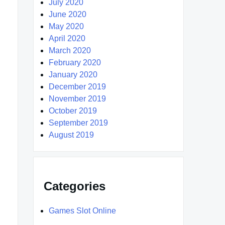
July 2020
June 2020
May 2020
April 2020
March 2020
February 2020
January 2020
December 2019
November 2019
October 2019
September 2019
August 2019
Categories
Games Slot Online