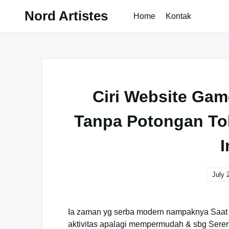
Skip
Nord Artistes
Home
Kontak
to
content
Ciri Website Gam
Tanpa Potongan Tok
I
July 
Ia zaman yg serba modern nampaknya Saat 
aktivitas apalagi mempermudah & sbg Serent