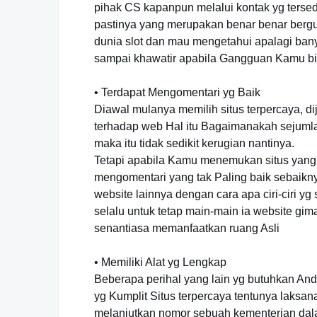
pihak CS kapanpun melalui kontak yg ters
pastinya yang merupakan benar benar bergu
dunia slot dan mau mengetahui apalagi ban
sampai khawatir apabila Gangguan Kamu bi
• Terdapat Mengomentari yg Baik
Diawal mulanya memilih situs terpercaya, d
terhadap web Hal itu Bagaimanakah sejumla
maka itu tidak sedikit kerugian nantinya.
Tetapi apabila Kamu menemukan situs yang
mengomentari yang tak Paling baik sebaikn
website lainnya dengan cara apa ciri-ciri y
selalu untuk tetap main-main ia website gi
senantiasa memanfaatkan ruang Asli
• Memiliki Alat yg Lengkap
Beberapa perihal yang lain yg butuhkan And
yg Kumplit Situs terpercaya tentunya laksana
melanjutkan nomor sebuah kementerian da