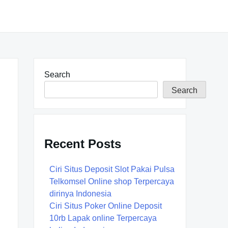
Search
Search
Recent Posts
Ciri Situs Deposit Slot Pakai Pulsa
Telkomsel Online shop Terpercaya
dirinya Indonesia
Ciri Situs Poker Online Deposit
10rb Lapak online Terpercaya