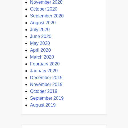
November 2020
October 2020
September 2020
August 2020
July 2020
June 2020
May 2020
April 2020
March 2020
February 2020
January 2020
December 2019
November 2019
October 2019
September 2019
August 2019