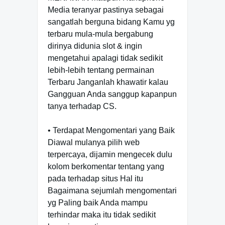
Media teranyar pastinya sebagai
sangatlah berguna bidang Kamu yg
terbaru mula-mula bergabung
dirinya didunia slot & ingin
mengetahui apalagi tidak sedikit
lebih-lebih tentang permainan
Terbaru Janganlah khawatir kalau
Gangguan Anda sanggup kapanpun
tanya terhadap CS.
• Terdapat Mengomentari yang Baik
Diawal mulanya pilih web
terpercaya, dijamin mengecek dulu
kolom berkomentar tentang yang
pada terhadap situs Hal itu
Bagaimana sejumlah mengomentari
yg Paling baik Anda mampu
terhindar maka itu tidak sedikit