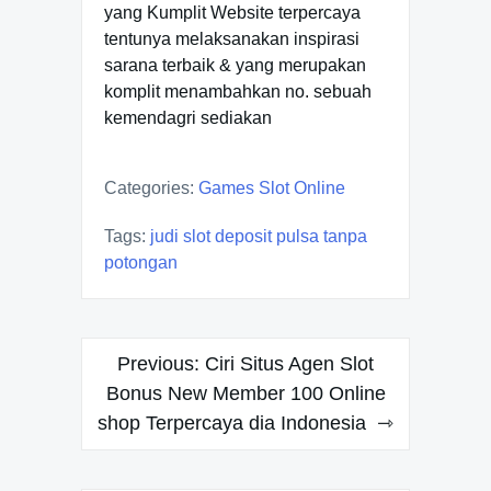
yang Kumplit Website terpercaya
tentunya melaksanakan inspirasi
sarana terbaik & yang merupakan
komplit menambahkan no. sebuah
kemendagri sediakan
Categories:
Games Slot Online
Tags:
judi slot deposit pulsa tanpa
potongan
Post
Previous:
Ciri Situs Agen Slot
navigation
Bonus New Member 100 Online
shop Terpercaya dia Indonesia