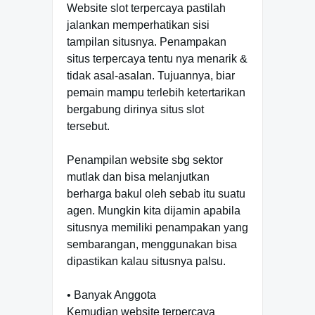
Website slot terpercaya pastilah
jalankan memperhatikan sisi
tampilan situsnya. Penampakan
situs terpercaya tentu nya menarik &
tidak asal-asalan. Tujuannya, biar
pemain mampu terlebih ketertarikan
bergabung dirinya situs slot
tersebut.
Penampilan website sbg sektor
mutlak dan bisa melanjutkan
berharga bakul oleh sebab itu suatu
agen. Mungkin kita dijamin apabila
situsnya memiliki penampakan yang
sembarangan, menggunakan bisa
dipastikan kalau situsnya palsu.
• Banyak Anggota
Kemudian website terpercaya