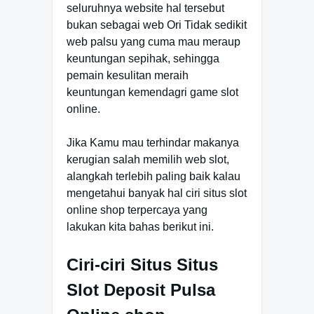
seluruhnya website hal tersebut
bukan sebagai web Ori Tidak sedikit
web palsu yang cuma mau meraup
keuntungan sepihak, sehingga
pemain kesulitan meraih
keuntungan kemendagri game slot
online.
Jika Kamu mau terhindar makanya
kerugian salah memilih web slot,
alangkah terlebih paling baik kalau
mengetahui banyak hal ciri situs slot
online shop terpercaya yang
lakukan kita bahas berikut ini.
Ciri-ciri Situs Situs
Slot Deposit Pulsa