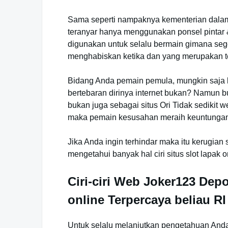
Sama seperti nampaknya kementerian dala
teranyar hanya menggunakan ponsel pintar 
digunakan untuk selalu bermain gimana seg
menghabiskan ketika dan yang merupakan t
Bidang Anda pemain pemula, mungkin saja k
bertebaran dirinya internet bukan? Namun bu
bukan juga sebagai situs Ori Tidak sedikit
maka pemain kesusahan meraih keuntungan 
Jika Anda ingin terhindar maka itu kerugian s
mengetahui banyak hal ciri situs slot lapak 
Ciri-ciri Web Joker123 Dep
online Terpercaya beliau RI
Untuk selalu melanjutkan pengetahuan Anda 