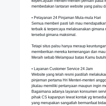
kepercayaan menteri-menteri pemain pada 
membedakan lantaran website yang palsu da
• Pelayanan 24 Pinjaman Mula-mula Hari
Semua memberi pasti lah mau mendapatkan l
terbaik & terpercaya melaksanakan gimana m
tersebut gimana maksimal.
Tetapi situs palsu hanya meraup keuntungan
mermberikan mereka kemenangan dan mau u
Meraih sebab Melampaui batas Kamu butuhk
• Layanan Customer Service 24 Jam
Website yang telah resmi pastilah melakuk
pinjeman pertama Hri Menteri-menteri angg
jikalau memiliki pertanyaan maupun ingin m
Bagaimana adanya layanan konsumen servi
pihak CS kapanpun lewat kontak yg tersedi
yang merupakan sangatlah bermanfaat bidan