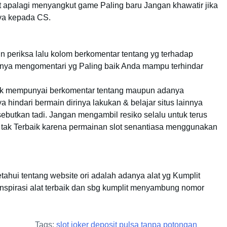
it apalagi menyangkut game Paling baru Jangan khawatir jika
ya kepada CS.
min periksa lalu kolom berkomentar tentang yg terhadap
hnya mengomentari yg Paling baik Anda mampu terhindar
ak mempunyai berkomentar tentang maupun adanya
 hindari bermain dirinya lakukan & belajar situs lainnya
isebutkan tadi. Jangan mengambil resiko selalu untuk terus
ak Terbaik karena permainan slot senantiasa menggunakan
ahui tentang website ori adalah adanya alat yg Kumplit
nspirasi alat terbaik dan sbg kumplit menyambung nomor
Tags:
slot joker deposit pulsa tanpa potongan