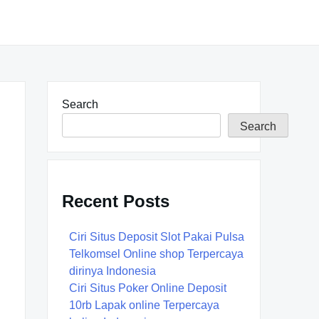
Search
Search
Recent Posts
Ciri Situs Deposit Slot Pakai Pulsa
Telkomsel Online shop Terpercaya
dirinya Indonesia
Ciri Situs Poker Online Deposit
10rb Lapak online Terpercaya