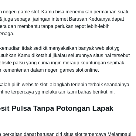
m negeri game slot. Kamu bisa menemukan permainan suatu
& juga sebagai jaringan internet Barusan Keduanya dapat
era dan membantu tanpa perlukan repot lebih-lebih
enaga.
emudian tidak sedikit menyaksikan banyak web slot yg
tuhkan Kamu diketahui jikalau seluruhnya situs hal tersebut
 website palsu yang cuma ingin meraup keuntungan sepihak,
kementerian dalam negeri games slot online.
alah pilih website slot, alangkah terlebih terbaik seandainya
online terpercaya yg melakukan kami bahas berikut ini.
osit Pulsa Tanpa Potongan Lapak
berkaitan dapat barusan ciri situs slot terpercaya Melampaui