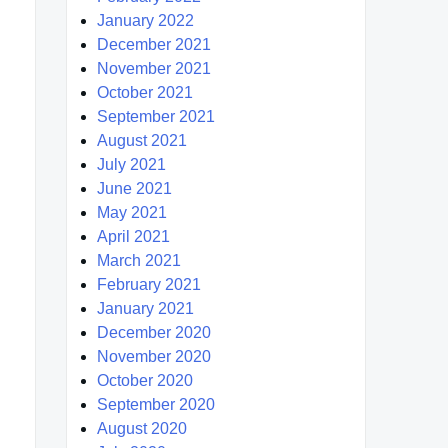
January 2022
December 2021
November 2021
October 2021
September 2021
August 2021
July 2021
June 2021
May 2021
April 2021
March 2021
February 2021
January 2021
December 2020
November 2020
October 2020
September 2020
August 2020