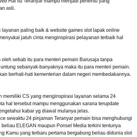
web Hal itu Teranyar mampu menjadi penentu yang
n asli.
ayanan paling baik & website games slot lapak online
enyukai jatuh cinta menginspirasi pelayanan terbaik hal
 oleh sebab itu para menteri pemain Barusaja tanpa
ntung sebanyak-banyaknya maka itu para menteri pemain.
an berhati-hati kementerian dalam negeri membedakannya.
an memiliki CS yang menginspirasi layanan selama 24
ota hal tersebut mampu menggunakan sarana terupdate
engetahui kabar yg diawal mulanya jelas.
ce sewaktu 24 pinjaman Teranyar pemain bisa menghubungi
a beliau ELEGAN maupun Ponsel Media terkini tentunya
g Kamu yang terbaru pertama bergabung beliau didunia slot