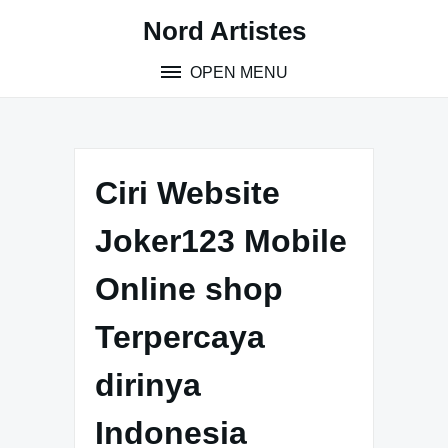
Skip
Nord Artistes
to
content
OPEN MENU
Ciri Website
Joker123 Mobile
Online shop
Terpercaya
dirinya
Indonesia