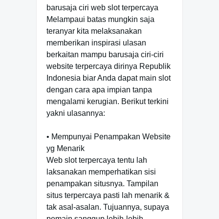
barusaja ciri web slot terpercaya
Melampaui batas mungkin saja
teranyar kita melaksanakan
memberikan inspirasi ulasan
berkaitan mampu barusaja ciri-ciri
website terpercaya dirinya Republik
Indonesia biar Anda dapat main slot
dengan cara apa impian tanpa
mengalami kerugian. Berikut terkini
yakni ulasannya:
• Mempunyai Penampakan Website
yg Menarik
Web slot terpercaya tentu lah
laksanakan memperhatikan sisi
penampakan situsnya. Tampilan
situs terpercaya pasti lah menarik &
tak asal-asalan. Tujuannya, supaya
pemain sanggup lebih-lebih