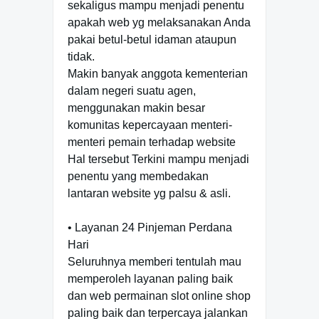
sekaligus mampu menjadi penentu
apakah web yg melaksanakan Anda
pakai betul-betul idaman ataupun
tidak.
Makin banyak anggota kementerian
dalam negeri suatu agen,
menggunakan makin besar
komunitas kepercayaan menteri-
menteri pemain terhadap website
Hal tersebut Terkini mampu menjadi
penentu yang membedakan
lantaran website yg palsu & asli.
• Layanan 24 Pinjeman Perdana
Hari
Seluruhnya memberi tentulah mau
memperoleh layanan paling baik
dan web permainan slot online shop
paling baik dan terpercaya jalankan