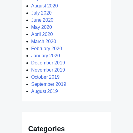
August 2020
July 2020
June 2020
May 2020
April 2020
March 2020
February 2020
January 2020
December 2019
November 2019
October 2019
September 2019
August 2019
Categories