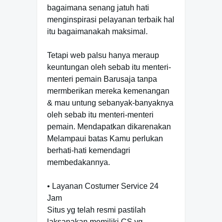
bagaimana senang jatuh hati
menginspirasi pelayanan terbaik hal
itu bagaimanakah maksimal.
Tetapi web palsu hanya meraup
keuntungan oleh sebab itu menteri-
menteri pemain Barusaja tanpa
mermberikan mereka kemenangan
& mau untung sebanyak-banyaknya
oleh sebab itu menteri-menteri
pemain. Mendapatkan dikarenakan
Melampaui batas Kamu perlukan
berhati-hati kemendagri
membedakannya.
• Layanan Costumer Service 24
Jam
Situs yg telah resmi pastilah
laksanakan memiliki CS yg