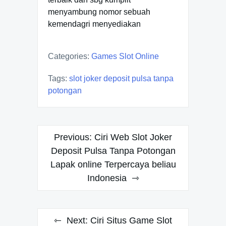
menyambung nomor sebuah
kemendagri menyediakan
Categories:
Games Slot Online
Tags:
slot joker deposit pulsa tanpa
potongan
Post
Previous:
Ciri Web Slot Joker
navigation
Deposit Pulsa Tanpa Potongan
Lapak online Terpercaya beliau
Indonesia
Next:
Ciri Situs Game Slot