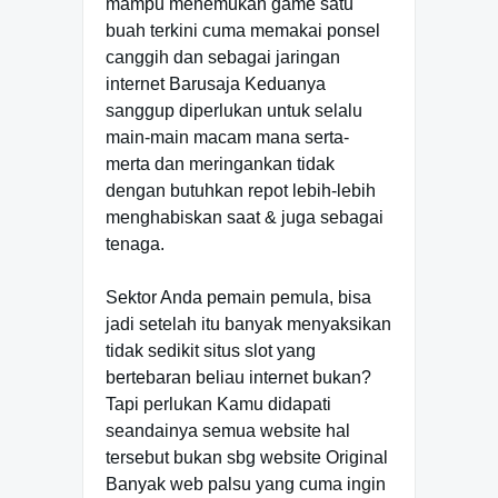
mampu menemukan game satu
buah terkini cuma memakai ponsel
canggih dan sebagai jaringan
internet Barusaja Keduanya
sanggup diperlukan untuk selalu
main-main macam mana serta-
merta dan meringankan tidak
dengan butuhkan repot lebih-lebih
menghabiskan saat & juga sebagai
tenaga.
Sektor Anda pemain pemula, bisa
jadi setelah itu banyak menyaksikan
tidak sedikit situs slot yang
bertebaran beliau internet bukan?
Tapi perlukan Kamu didapati
seandainya semua website hal
tersebut bukan sbg website Original
Banyak web palsu yang cuma ingin