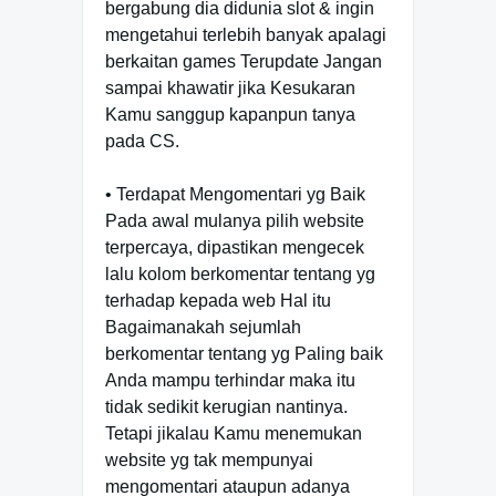
bergabung dia didunia slot & ingin
mengetahui terlebih banyak apalagi
berkaitan games Terupdate Jangan
sampai khawatir jika Kesukaran
Kamu sanggup kapanpun tanya
pada CS.
• Terdapat Mengomentari yg Baik
Pada awal mulanya pilih website
terpercaya, dipastikan mengecek
lalu kolom berkomentar tentang yg
terhadap kepada web Hal itu
Bagaimanakah sejumlah
berkomentar tentang yg Paling baik
Anda mampu terhindar maka itu
tidak sedikit kerugian nantinya.
Tetapi jikalau Kamu menemukan
website yg tak mempunyai
mengomentari ataupun adanya