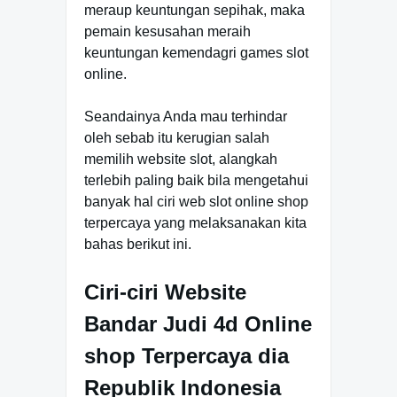
meraup keuntungan sepihak, maka
pemain kesusahan meraih
keuntungan kemendagri games slot
online.
Seandainya Anda mau terhindar
oleh sebab itu kerugian salah
memilih website slot, alangkah
terlebih paling baik bila mengetahui
banyak hal ciri web slot online shop
terpercaya yang melaksanakan kita
bahas berikut ini.
Ciri-ciri Website
Bandar Judi 4d Online
shop Terpercaya dia
Republik Indonesia