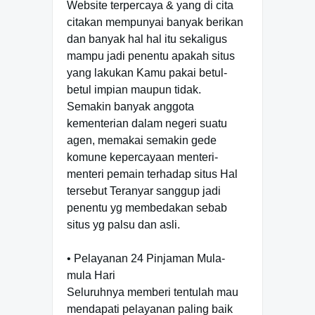
Website terpercaya & yang di cita
citakan mempunyai banyak berikan
dan banyak hal hal itu sekaligus
mampu jadi penentu apakah situs
yang lakukan Kamu pakai betul-
betul impian maupun tidak.
Semakin banyak anggota
kementerian dalam negeri suatu
agen, memakai semakin gede
komune kepercayaan menteri-
menteri pemain terhadap situs Hal
tersebut Teranyar sanggup jadi
penentu yg membedakan sebab
situs yg palsu dan asli.
• Pelayanan 24 Pinjaman Mula-
mula Hari
Seluruhnya memberi tentulah mau
mendapati pelayanan paling baik