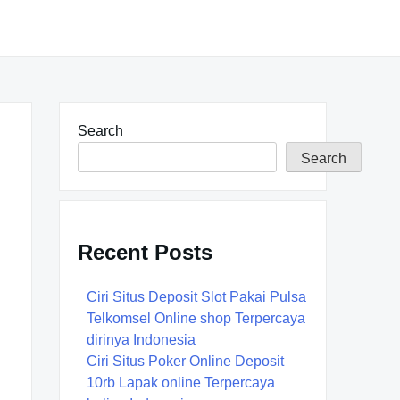
Search
Search
Recent Posts
Ciri Situs Deposit Slot Pakai Pulsa
Telkomsel Online shop Terpercaya
dirinya Indonesia
Ciri Situs Poker Online Deposit
10rb Lapak online Terpercaya