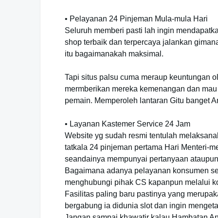
• Pelayanan 24 Pinjeman Mula-mula Hari
Seluruh memberi pasti lah ingin mendapatka
shop terbaik dan terpercaya jalankan gimana
itu bagaimanakah maksimal.
Tapi situs palsu cuma meraup keuntungan ol
mermberikan mereka kemenangan dan mau un
pemain. Memperoleh lantaran Gitu banget 
• Layanan Kastemer Service 24 Jam
Website yg sudah resmi tentulah melaksan
tatkala 24 pinjeman pertama Hari Menteri-me
seandainya mempunyai pertanyaan ataupun 
Bagaimana adanya pelayanan konsumen serv
menghubungi pihak CS kapanpun melalui k
Fasilitas paling baru pastinya yang merupa
bergabung ia didunia slot dan ingin menget
Jangan sampai khawatir kalau Hambatan An