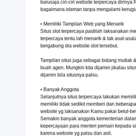
barusaja ciri-ciri website terpercaya diriny
bagaimana idaman tanpa mengalami kerugian
• Memiliki Tampilan Web yang Menarik
Situs slot terpercaya pastilah laksanakan m
terpercaya tentu lah menarik & tak asal-as
bergabung dia website slot tersebut.
Tampilan situs juga sebagai bidang mutlak &
buah agen. Mungkin kita dijamin jikalau si
dijamin bila situsnya palsu.
• Banyak Anggota
Selanjutnya situs terpercaya lakukan memili
memiliki tidak sedikit memberi dan beberapa
website yg laksanakan Kamu pakai betul-betu
Semakin banyak anggota kementerian dalam
kepercayaan para menteri pemain kepada si
karena website yg palsu dan asli.