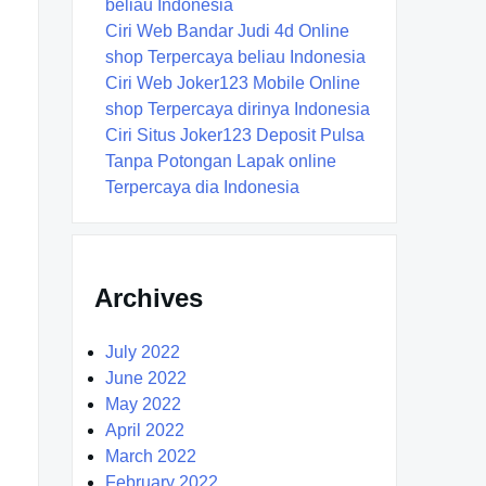
beliau Indonesia
Ciri Web Bandar Judi 4d Online
shop Terpercaya beliau Indonesia
Ciri Web Joker123 Mobile Online
shop Terpercaya dirinya Indonesia
Ciri Situs Joker123 Deposit Pulsa
Tanpa Potongan Lapak online
Terpercaya dia Indonesia
Archives
July 2022
June 2022
May 2022
April 2022
March 2022
February 2022