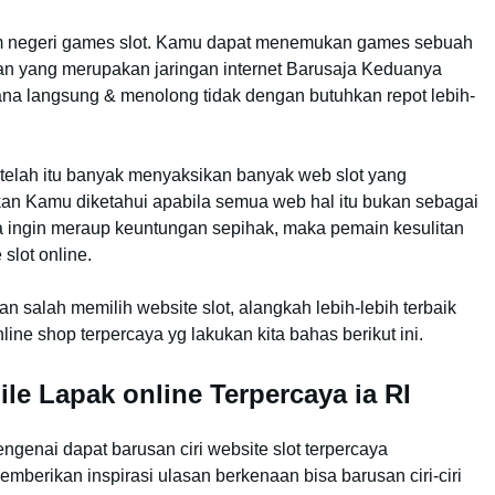
m negeri games slot. Kamu dapat menemukan games sebuah
an yang merupakan jaringan internet Barusaja Keduanya
ana langsung & menolong tidak dengan butuhkan repot lebih-
elah itu banyak menyaksikan banyak web slot yang
kan Kamu diketahui apabila semua web hal itu bukan sebagai
nya ingin meraup keuntungan sepihak, maka pemain kesulitan
lot online.
an salah memilih website slot, alangkah lebih-lebih terbaik
line shop terpercaya yg lakukan kita bahas berikut ini.
bile Lapak online Terpercaya ia RI
enai dapat barusan ciri website slot terpercaya
memberikan inspirasi ulasan berkenaan bisa barusan ciri-ciri