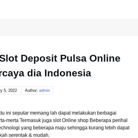
 Slot Deposit Pulsa Online
rcaya dia Indonesia
y 5, 2022
Author:
admin
tu ini seputar memang lah dapat melakukan berbagai
ta-merta Termasuk juga slot Online shop Beberapa perihal
technologi yang beberapa maju sehingga kurang lebih dapat
kah serentak & mudah.