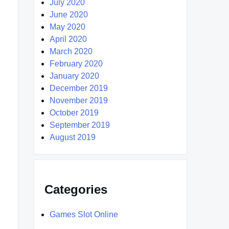
July 2020
June 2020
May 2020
April 2020
March 2020
February 2020
January 2020
December 2019
November 2019
October 2019
September 2019
August 2019
Categories
Games Slot Online