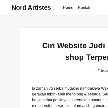
Skip
Nord Artistes
Home
Kontak
to
content
Ciri Website Judi
shop Terpe
Februar
Ia zaman yg serba mutakhir nampaknya Wak
gerakan lebih-lebih menolong & sebagai Ser
hal tersebut pastinya dikarenakan bantuan 
memperoleh beraneka informasi bagaimana