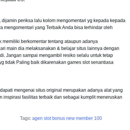
, dijamin periksa lalu kolom mengomentari yg kepada kepada
a mengomentari yang Terbaik Anda bisa terhindar oleh
k memiliki berkomentar tentang ataupun adanya
ari main dia melaksanakan & belajar situs lainnya dengan
tadi. Jangan sampai mengambil resiko selalu untuk tetap
 tidak Paling baik dikarenakan games slot senantiasa
dapati mengenai situs original merupakan adanya alat yang
 inspirasi fasilitas terbaik dan sebagai kumplit meneruskan
Tags:
agen slot bonus new member 100