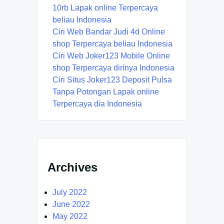
10rb Lapak online Terpercaya
beliau Indonesia
Ciri Web Bandar Judi 4d Online
shop Terpercaya beliau Indonesia
Ciri Web Joker123 Mobile Online
shop Terpercaya dirinya Indonesia
Ciri Situs Joker123 Deposit Pulsa
Tanpa Potongan Lapak online
Terpercaya dia Indonesia
Archives
July 2022
June 2022
May 2022