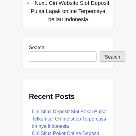
Next:
Ciri Website Slot Deposit
Pulsa Lapak online Terpercaya
beliau Indonesia
Search
Search
Recent Posts
Ciri Situs Deposit Slot Pakai Pulsa
Telkomsel Online shop Terpercaya
dirinya Indonesia
Ciri Situs Poker Online Deposit