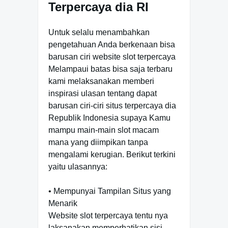
Terpercaya dia RI
Untuk selalu menambahkan
pengetahuan Anda berkenaan bisa
barusan ciri website slot terpercaya
Melampaui batas bisa saja terbaru
kami melaksanakan memberi
inspirasi ulasan tentang dapat
barusan ciri-ciri situs terpercaya dia
Republik Indonesia supaya Kamu
mampu main-main slot macam
mana yang diimpikan tanpa
mengalami kerugian. Berikut terkini
yaitu ulasannya:
• Mempunyai Tampilan Situs yang
Menarik
Website slot terpercaya tentu nya
laksanakan memperhatikan sisi