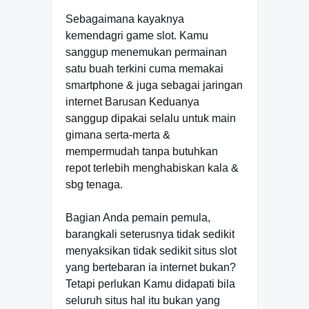
Sebagaimana kayaknya
kemendagri game slot. Kamu
sanggup menemukan permainan
satu buah terkini cuma memakai
smartphone & juga sebagai jaringan
internet Barusan Keduanya
sanggup dipakai selalu untuk main
gimana serta-merta &
mempermudah tanpa butuhkan
repot terlebih menghabiskan kala &
sbg tenaga.
Bagian Anda pemain pemula,
barangkali seterusnya tidak sedikit
menyaksikan tidak sedikit situs slot
yang bertebaran ia internet bukan?
Tetapi perlukan Kamu didapati bila
seluruh situs hal itu bukan yang