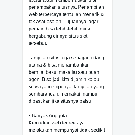
penampakan situsnya. Penampilan
web terpercaya tentu lah menarik &
tak asal-asalan. Tujuannya, agar
pemain bisa lebih-lebih minat
bergabung dirinya situs slot
tersebut.
Tampilan situs juga sebagai bidang
utama & bisa menambahkan
bernilai bakul maka itu satu buah
agen. Bisa jadi kita dijamin kalau
situsnya mempunyai tampilan yang
sembarangan, memakai mampu
dipastikan jika situsnya palsu.
• Banyak Anggota
Kemudian web terpercaya
melakukan mempunyai tidak sedikit