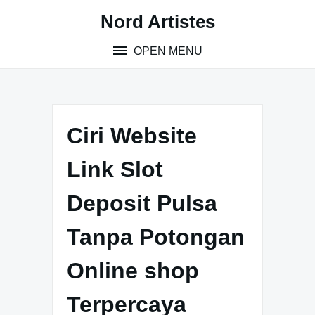
Skip
Nord Artistes
to
content
OPEN MENU
Ciri Website
Link Slot
Deposit Pulsa
Tanpa Potongan
Online shop
Terpercaya