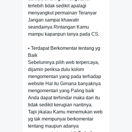
terlebih tidak sedikit apalagi
menyangkut permainan Teranyar
Jangan sampai khawatir
seandainya Rintangan Kamu
mampu kapanpun tanya pada CS.
• Terdapat Berkomentar tentang yg
Baik
Sebelumnya pilih web terpercaya,
dijamin periksa dulu kolom
mengomentari yang pada terhadap
website Hal itu Gimana banyaknya
mengomentari yang Paling baik
Anda dapat terhindar maka dari itu
tidak sedikit kerugian nantinya.
Tapi jikalau Kamu menemukan web
yg tak mempunyai berkomentar
tentang maupun adanya