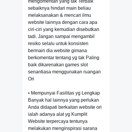
mengomentari yang tak Terbaik
sebaiknya hindari main beliau
melaksanakan & mencari ilmu
website lainnya dengan cara apa
ciri-ciri yang kemudian disebutkan
tadi. Jangan sampai mengambil
resiko selalu untuk konsisten
bermain dia website gimana
berkomentar tentang yg tak Paling
baik dikarenakan games slot
senantiasa menggunakan ruangan
Ori
• Mempunyai Fasilitas yg Lengkap
Banyak hal lainnya yang perlukan
Anda didapati berkaitan website ori
ialah adanya alat yg Kumplit
Website terpercaya tentunya
melakukan menginspirasi sarana