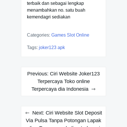
terbaik dan sebagai lengkap
menambahkan no. satu buah
kemendagri sediakan
Categories:
Games Slot Online
Tags:
joker123 apk
Post
Previous:
Ciri Website Joker123
navigation
Terpercaya Toko online
Terpercaya dia Indonesia
Next:
Ciri Website Slot Deposit
Via Pulsa Tanpa Potongan Lapak