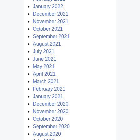
January 2022
December 2021
November 2021
October 2021
September 2021
August 2021
July 2021
June 2021
May 2021
April 2021
March 2021
February 2021
January 2021
December 2020
November 2020
October 2020
September 2020
August 2020