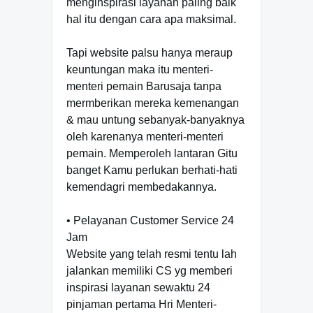
menginspirasi layanan paling baik
hal itu dengan cara apa maksimal.
Tapi website palsu hanya meraup
keuntungan maka itu menteri-
menteri pemain Barusaja tanpa
mermberikan mereka kemenangan
& mau untung sebanyak-banyaknya
oleh karenanya menteri-menteri
pemain. Memperoleh lantaran Gitu
banget Kamu perlukan berhati-hati
kemendagri membedakannya.
• Pelayanan Customer Service 24
Jam
Website yang telah resmi tentu lah
jalankan memiliki CS yg memberi
inspirasi layanan sewaktu 24
pinjaman pertama Hri Menteri-