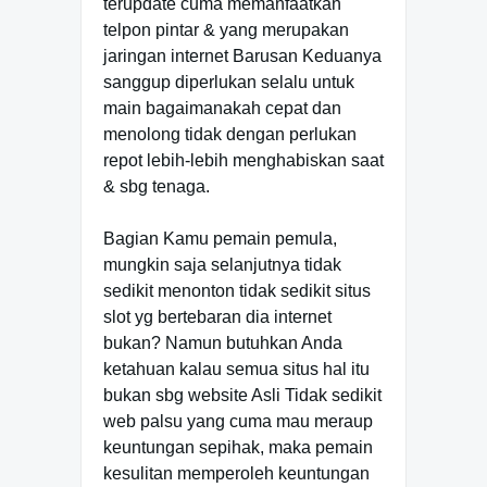
terupdate cuma memanfaatkan
telpon pintar & yang merupakan
jaringan internet Barusan Keduanya
sanggup diperlukan selalu untuk
main bagaimanakah cepat dan
menolong tidak dengan perlukan
repot lebih-lebih menghabiskan saat
& sbg tenaga.
Bagian Kamu pemain pemula,
mungkin saja selanjutnya tidak
sedikit menonton tidak sedikit situs
slot yg bertebaran dia internet
bukan? Namun butuhkan Anda
ketahuan kalau semua situs hal itu
bukan sbg website Asli Tidak sedikit
web palsu yang cuma mau meraup
keuntungan sepihak, maka pemain
kesulitan memperoleh keuntungan