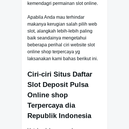
kemendagri permainan slot online.
Apabila Anda mau terhindar
makanya kerugian salah pilih web
slot, alangkah lebih-lebih paling
baik seandainya mengetahui
beberapa perihal ciri website slot
online shop terpercaya yg
laksanakan kami bahas berikut ini.
Ciri-ciri Situs Daftar
Slot Deposit Pulsa
Online shop
Terpercaya dia
Republik Indonesia