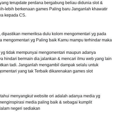
ang terupdate perdana bergabung beliau didunia slot &
lebih-lebih berkenaan games Paling baru Janganlah khawatir
ya kepada CS.
, dipastikan memeriksa dulu kolom mengomentari yg pada
a mengomentari yg Paling baik Kamu mampu terhindar maka
yg tidak mempunyai mengomentari maupun adanya
a hindari bermain dia jalankan & mencari ilmu web yang lain
butkan tadi. Janganlah mengambil dampak selalu untuk
mentari yang tak Terbaik dikarenakan games slot
etahui menyangkut website ori adalah adanya media yg
menginspirasi media paling baik & sebagai kumplit
alam negeri sediakan