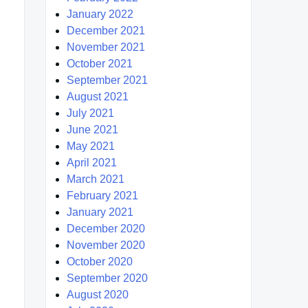
January 2022
December 2021
November 2021
October 2021
September 2021
August 2021
July 2021
June 2021
May 2021
April 2021
March 2021
February 2021
January 2021
December 2020
November 2020
October 2020
September 2020
August 2020