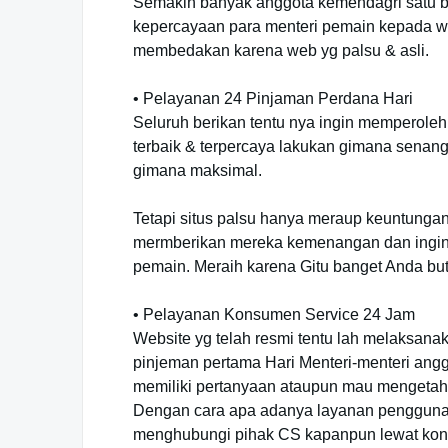
Semakin banyak anggota kemendagri satu 
kepercayaan para menteri pemain kepada we
membedakan karena web yg palsu & asli.
• Pelayanan 24 Pinjaman Perdana Hari
Seluruh berikan tentu nya ingin memperoleh
terbaik & terpercaya lakukan gimana senang j
gimana maksimal.
Tetapi situs palsu hanya meraup keuntunga
mermberikan mereka kemenangan dan ingin 
pemain. Meraih karena Gitu banget Anda b
• Pelayanan Konsumen Service 24 Jam
Website yg telah resmi tentu lah melaksan
pinjeman pertama Hari Menteri-menteri anggo
memiliki pertanyaan ataupun mau mengetahui
Dengan cara apa adanya layanan pengguna 
menghubungi pihak CS kapanpun lewat kont