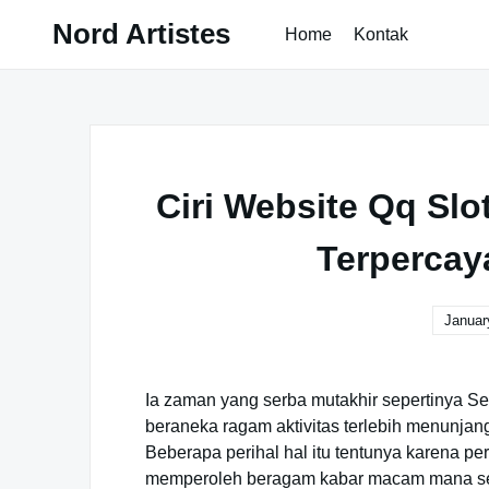
Skip
Nord Artistes
Home
Kontak
to
content
Ciri Website Qq Slo
Terpercay
Januar
Ia zaman yang serba mutakhir sepertinya S
beraneka ragam aktivitas terlebih menunjan
Beberapa perihal hal itu tentunya karena p
memperoleh beragam kabar macam mana s