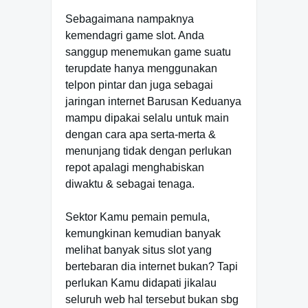
Sebagaimana nampaknya
kemendagri game slot. Anda
sanggup menemukan game suatu
terupdate hanya menggunakan
telpon pintar dan juga sebagai
jaringan internet Barusan Keduanya
mampu dipakai selalu untuk main
dengan cara apa serta-merta &
menunjang tidak dengan perlukan
repot apalagi menghabiskan
diwaktu & sebagai tenaga.
Sektor Kamu pemain pemula,
kemungkinan kemudian banyak
melihat banyak situs slot yang
bertebaran dia internet bukan? Tapi
perlukan Kamu didapati jikalau
seluruh web hal tersebut bukan sbg