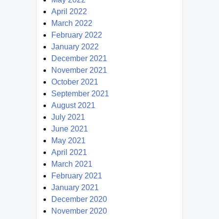
April 2022
March 2022
February 2022
January 2022
December 2021
November 2021
October 2021
September 2021
August 2021
July 2021
June 2021
May 2021
April 2021
March 2021
February 2021
January 2021
December 2020
November 2020