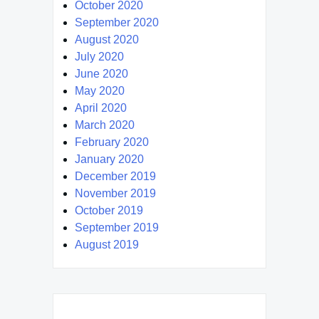
October 2020
September 2020
August 2020
July 2020
June 2020
May 2020
April 2020
March 2020
February 2020
January 2020
December 2019
November 2019
October 2019
September 2019
August 2019