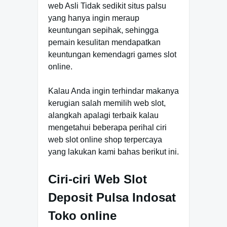
web Asli Tidak sedikit situs palsu
yang hanya ingin meraup
keuntungan sepihak, sehingga
pemain kesulitan mendapatkan
keuntungan kemendagri games slot
online.
Kalau Anda ingin terhindar makanya
kerugian salah memilih web slot,
alangkah apalagi terbaik kalau
mengetahui beberapa perihal ciri
web slot online shop terpercaya
yang lakukan kami bahas berikut ini.
Ciri-ciri Web Slot
Deposit Pulsa Indosat
Toko online