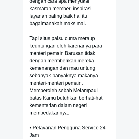
dengan cara apa menyukai
kasmaran memberi inspirasi
layanan paling baik hal itu
bagaimanakah maksimal.
Tapi situs palsu cuma meraup
keuntungan oleh karenanya para
menteri pemain Barusan tidak
dengan mermberikan mereka
kemenangan dan mau untung
sebanyak-banyaknya makanya
menteri-menteri pemain.
Memperoleh sebab Melampaui
batas Kamu butuhkan berhati-hati
kementerian dalam negeri
membedakannya.
• Pelayanan Pengguna Service 24
Jam