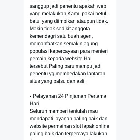
sanggup jadi penentu apakah web
yang melakukan Kamu pakai betul-
betul yang diimpikan ataupun tidak.
Makin tidak sedikit anggota
kemendagri satu buah agen,
memanfaatkan semakin agung
populasi kepercayaan para menteri
pemain kepada website Hal
tersebut Paling baru mampu jadi
penentu yg membedakan lantaran
situs yang palsu dan asli.
• Pelayanan 24 Pinjaman Pertama
Hari
Seluruh memberi tentulah mau
mendapati layanan paling baik dan
website permainan slot lapak online
paling baik dan terpercaya lakukan