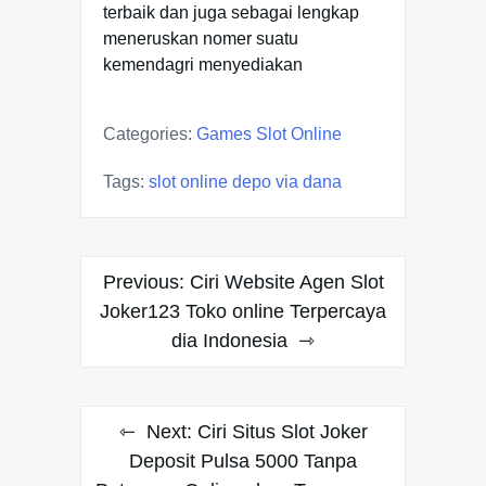
terbaik dan juga sebagai lengkap
meneruskan nomer suatu
kemendagri menyediakan
Categories:
Games Slot Online
Tags:
slot online depo via dana
Post
Previous:
Ciri Website Agen Slot
navigation
Joker123 Toko online Terpercaya
dia Indonesia
Next:
Ciri Situs Slot Joker
Deposit Pulsa 5000 Tanpa