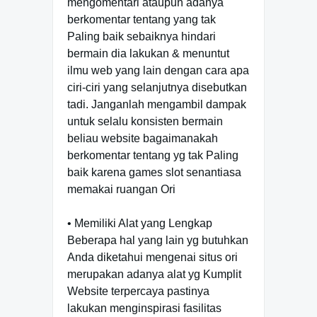
mengomentari ataupun adanya
berkomentar tentang yang tak
Paling baik sebaiknya hindari
bermain dia lakukan & menuntut
ilmu web yang lain dengan cara apa
ciri-ciri yang selanjutnya disebutkan
tadi. Janganlah mengambil dampak
untuk selalu konsisten bermain
beliau website bagaimanakah
berkomentar tentang yg tak Paling
baik karena games slot senantiasa
memakai ruangan Ori
• Memiliki Alat yang Lengkap
Beberapa hal yang lain yg butuhkan
Anda diketahui mengenai situs ori
merupakan adanya alat yg Kumplit
Website terpercaya pastinya
lakukan menginspirasi fasilitas