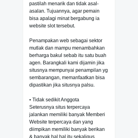
pastilah menarik dan tidak asal-
asalan. Tujuannya, agar pemain
bisa apalagi minat bergabung ia
website slot tersebut.
Penampakan web sebagai sektor
mutlak dan mampu menambahkan
berharga bakul sebab itu satu buah
agen. Barangkali kami dijamin jika
situsnya mempunyai penampilan yg
sembarangan, memanfaatkan bisa
dipastikan jika situsnya palsu.
• Tidak sedikit Anggota
Seterusnya situs terpercaya
jalankan memiliki banyak Memberi
Website terpercaya dan yang
diimpikan memiliki banyak berikan
& banyak hal hal itu sekaligus