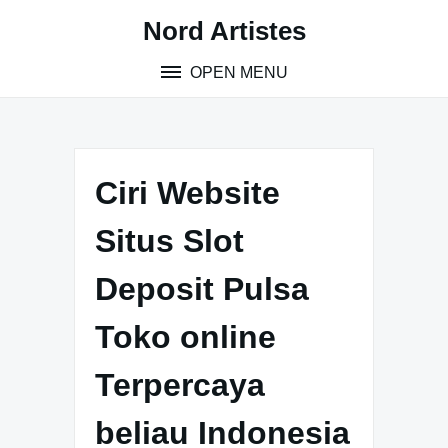
Skip
Nord Artistes
to
content
OPEN MENU
Ciri Website
Situs Slot
Deposit Pulsa
Toko online
Terpercaya
beliau Indonesia