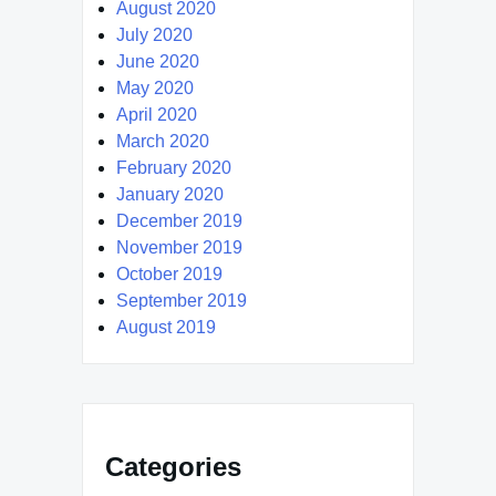
August 2020
July 2020
June 2020
May 2020
April 2020
March 2020
February 2020
January 2020
December 2019
November 2019
October 2019
September 2019
August 2019
Categories