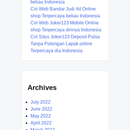
beliau Indonesia
Ciri Web Bandar Judi 4d Online
shop Terpercaya beliau Indonesia
Ciri Web Joker123 Mobile Online
shop Terpercaya dirinya Indonesia
Ciri Situs Joker123 Deposit Pulsa
Tanpa Potongan Lapak online
Terpercaya dia Indonesia
Archives
July 2022
June 2022
May 2022
April 2022
March 2022