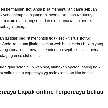
geri permainan slot. Anda bisa menemukan game sebuah
 yang merupakan jaringan internet Barusan Keduanya
in macam mana langsung dan membantu tanpa perlukan
 sebagai tenaga.
tu tidak sedikit menonton tidak sedikit situs slot yg
kan Anda ketahuan jikalau semua web hal tersebut bukan yang
u yang cuma ingin meraup keuntungan sepihak, maka pemain
gri games slot online.
erugian salah pilih web slot, alangkah apalagi paling baik
lot online shop terpercaya yg melaksanakan kita bahas
ercaya Lapak online Terpercaya beliau