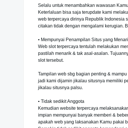
Selalu untuk menambahkan wawasan Kamu te
Keterlaluan bisa saja terupdate kami melaku
web terpercaya dirinya Republik Indonesia
citakan tidak dengan mengalami kerugian. B
• Mempunyai Penampilan Situs yang Menar
Web slot terpercaya tentulah melakukan memp
pastilah menarik & tak asal-asalan. Tujuan
slot tersebut.
Tampilan web sbg bagian penting & mampu me
jadi kami dijamin jikalau situsnya memili
jikalau situsnya palsu.
• Tidak sedikit Anggota
Kemudian website terpercaya melaksanaka
impian mempunyai banyak memberi & bebera
apakah web yang laksanakan Kamu pakai be