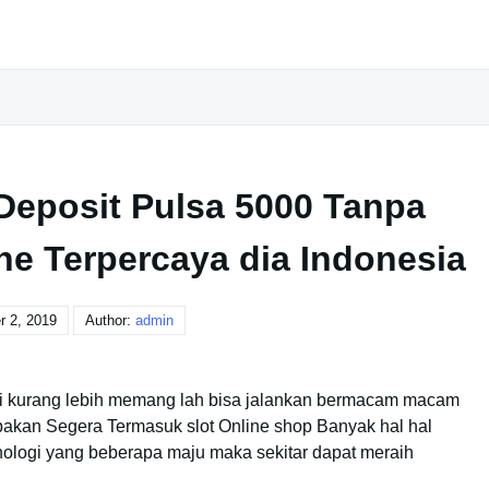
 Deposit Pulsa 5000 Tanpa
ne Terpercaya dia Indonesia
r 2, 2019
Author:
admin
i kurang lebih memang lah bisa jalankan bermacam macam
pakan Segera Termasuk slot Online shop Banyak hal hal
nologi yang beberapa maju maka sekitar dapat meraih