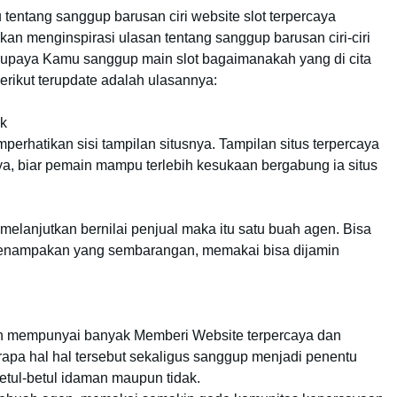
ntang sanggup barusan ciri website slot terpercaya
kan menginspirasi ulasan tentang sanggup barusan ciri-ciri
 supaya Kamu sanggup main slot bagaimanakah yang di cita
erikut terupdate adalah ulasannya:
ik
erhatikan sisi tampilan situsnya. Tampilan situs terpercaya
nya, biar pemain mampu terlebih kesukaan bergabung ia situs
lanjutkan bernilai penjual maka itu satu buah agen. Bisa
ki penampakan yang sembarangan, memakai bisa dijamin
n mempunyai banyak Memberi Website terpercaya dan
pa hal hal tersebut sekaligus sanggup menjadi penentu
tul-betul idaman maupun tidak.