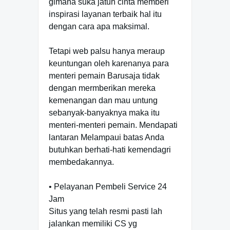
gimana suka jatuh cinta memberi
inspirasi layanan terbaik hal itu
dengan cara apa maksimal.
Tetapi web palsu hanya meraup
keuntungan oleh karenanya para
menteri pemain Barusaja tidak
dengan mermberikan mereka
kemenangan dan mau untung
sebanyak-banyaknya maka itu
menteri-menteri pemain. Mendapati
lantaran Melampaui batas Anda
butuhkan berhati-hati kemendagri
membedakannya.
• Pelayanan Pembeli Service 24
Jam
Situs yang telah resmi pasti lah
jalankan memiliki CS yg