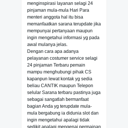
menginspirasi layanan selagi 24
pinjaman mula-mula Hari Para
menteri anggota hal itu bisa
memanfaatkan sarana terupdate jika
mempunyai pertanyaan maupun
ingin mengetahui informasi yg pada
awal mulanya jelas.
Dengan cara apa adanya
pelayanan costumer service selagi
24 pinjaman Terbaru pemain
mampu menghubungi pihak CS
kapanpun lewat kontak yg sedia
beliau CANTIK maupun Telepon
selular Sarana terbaru pastinya juga
sebagai sangatlah bermanfaat
bagian Anda yg terupdate mula-
mula bergabung ia didunia slot dan
ingin mengetahui apalagi tidak
sedikit apalagi mengenai permainan