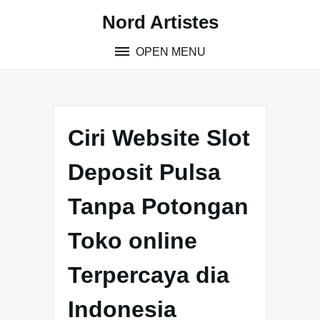
Skip
Nord Artistes
to
content
OPEN MENU
Ciri Website Slot
Deposit Pulsa
Tanpa Potongan
Toko online
Terpercaya dia
Indonesia