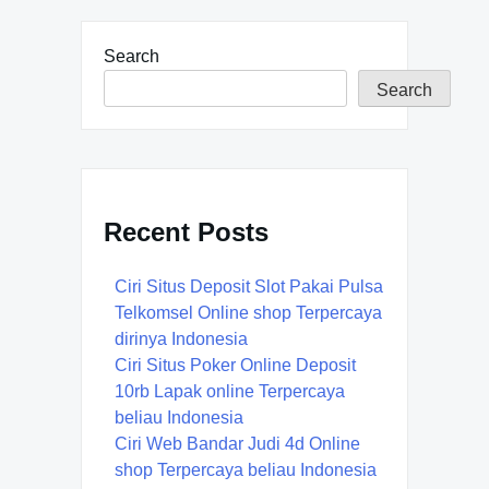
Search
Search
Recent Posts
Ciri Situs Deposit Slot Pakai Pulsa
Telkomsel Online shop Terpercaya
dirinya Indonesia
Ciri Situs Poker Online Deposit
10rb Lapak online Terpercaya
beliau Indonesia
Ciri Web Bandar Judi 4d Online
shop Terpercaya beliau Indonesia