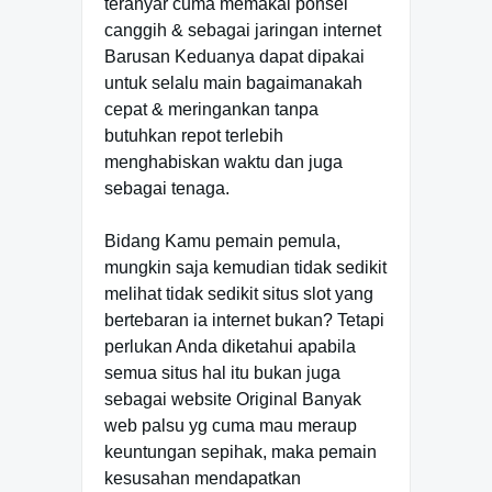
teranyar cuma memakai ponsel
canggih & sebagai jaringan internet
Barusan Keduanya dapat dipakai
untuk selalu main bagaimanakah
cepat & meringankan tanpa
butuhkan repot terlebih
menghabiskan waktu dan juga
sebagai tenaga.
Bidang Kamu pemain pemula,
mungkin saja kemudian tidak sedikit
melihat tidak sedikit situs slot yang
bertebaran ia internet bukan? Tetapi
perlukan Anda diketahui apabila
semua situs hal itu bukan juga
sebagai website Original Banyak
web palsu yg cuma mau meraup
keuntungan sepihak, maka pemain
kesusahan mendapatkan