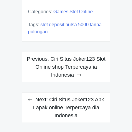
Categories:
Games Slot Online
Tags:
slot deposit pulsa 5000 tanpa
potongan
Post
Previous:
Ciri Situs Joker123 Slot
navigation
Online shop Terpercaya ia
Indonesia
Next:
Ciri Situs Joker123 Apk
Lapak online Terpercaya dia
Indonesia