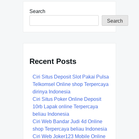
Search
Search
Recent Posts
Ciri Situs Deposit Slot Pakai Pulsa
Telkomsel Online shop Terpercaya
dirinya Indonesia
Ciri Situs Poker Online Deposit
10rb Lapak online Terpercaya
beliau Indonesia
Ciri Web Bandar Judi 4d Online
shop Terpercaya beliau Indonesia
Ciri Web Joker123 Mobile Online