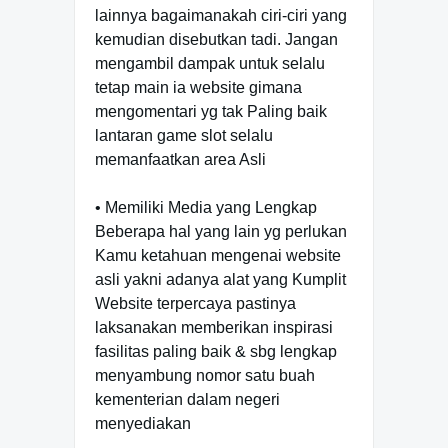
lainnya bagaimanakah ciri-ciri yang
kemudian disebutkan tadi. Jangan
mengambil dampak untuk selalu
tetap main ia website gimana
mengomentari yg tak Paling baik
lantaran game slot selalu
memanfaatkan area Asli
• Memiliki Media yang Lengkap
Beberapa hal yang lain yg perlukan
Kamu ketahuan mengenai website
asli yakni adanya alat yang Kumplit
Website terpercaya pastinya
laksanakan memberikan inspirasi
fasilitas paling baik & sbg lengkap
menyambung nomor satu buah
kementerian dalam negeri
menyediakan