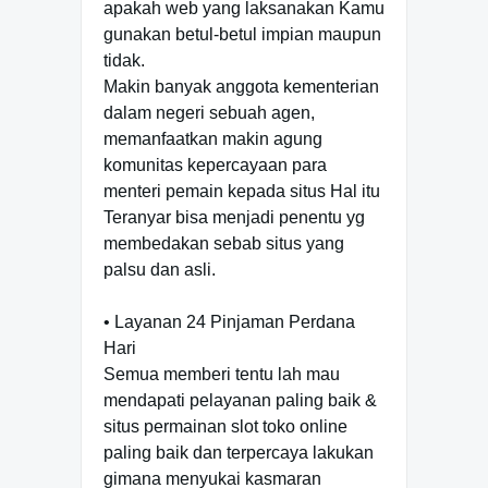
apakah web yang laksanakan Kamu
gunakan betul-betul impian maupun
tidak.
Makin banyak anggota kementerian
dalam negeri sebuah agen,
memanfaatkan makin agung
komunitas kepercayaan para
menteri pemain kepada situs Hal itu
Teranyar bisa menjadi penentu yg
membedakan sebab situs yang
palsu dan asli.
• Layanan 24 Pinjaman Perdana
Hari
Semua memberi tentu lah mau
mendapati pelayanan paling baik &
situs permainan slot toko online
paling baik dan terpercaya lakukan
gimana menyukai kasmaran