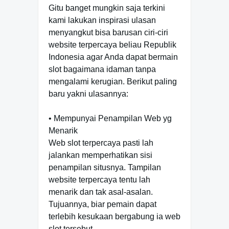
Gitu banget mungkin saja terkini
kami lakukan inspirasi ulasan
menyangkut bisa barusan ciri-ciri
website terpercaya beliau Republik
Indonesia agar Anda dapat bermain
slot bagaimana idaman tanpa
mengalami kerugian. Berikut paling
baru yakni ulasannya:
• Mempunyai Penampilan Web yg
Menarik
Web slot terpercaya pasti lah
jalankan memperhatikan sisi
penampilan situsnya. Tampilan
website terpercaya tentu lah
menarik dan tak asal-asalan.
Tujuannya, biar pemain dapat
terlebih kesukaan bergabung ia web
slot tersebut.