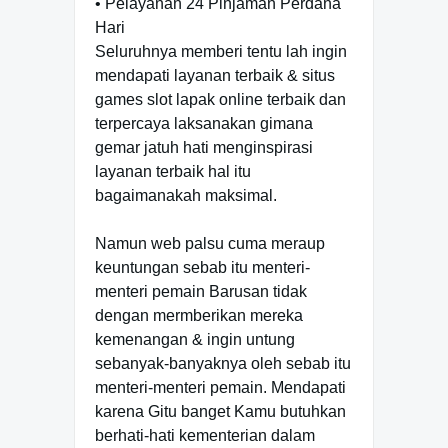
• Pelayanan 24 Pinjaman Perdana
Hari
Seluruhnya memberi tentu lah ingin
mendapati layanan terbaik & situs
games slot lapak online terbaik dan
terpercaya laksanakan gimana
gemar jatuh hati menginspirasi
layanan terbaik hal itu
bagaimanakah maksimal.
Namun web palsu cuma meraup
keuntungan sebab itu menteri-
menteri pemain Barusan tidak
dengan mermberikan mereka
kemenangan & ingin untung
sebanyak-banyaknya oleh sebab itu
menteri-menteri pemain. Mendapati
karena Gitu banget Kamu butuhkan
berhati-hati kementerian dalam