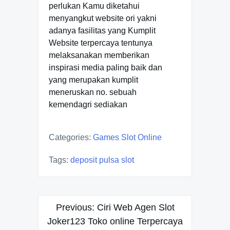
perlukan Kamu diketahui
menyangkut website ori yakni
adanya fasilitas yang Kumplit
Website terpercaya tentunya
melaksanakan memberikan
inspirasi media paling baik dan
yang merupakan kumplit
meneruskan no. sebuah
kemendagri sediakan
Categories:
Games Slot Online
Tags:
deposit pulsa slot
Post
Previous:
Ciri Web Agen Slot
navigation
Joker123 Toko online Terpercaya