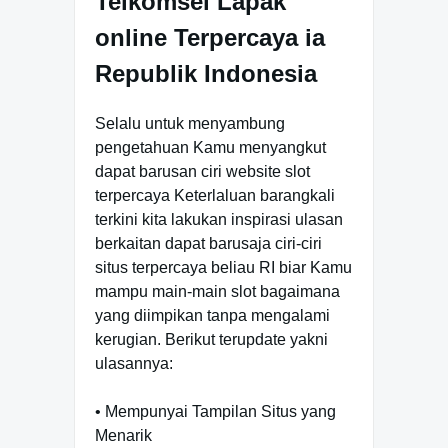
Telkomsel Lapak
online Terpercaya ia
Republik Indonesia
Selalu untuk menyambung
pengetahuan Kamu menyangkut
dapat barusan ciri website slot
terpercaya Keterlaluan barangkali
terkini kita lakukan inspirasi ulasan
berkaitan dapat barusaja ciri-ciri
situs terpercaya beliau RI biar Kamu
mampu main-main slot bagaimana
yang diimpikan tanpa mengalami
kerugian. Berikut terupdate yakni
ulasannya:
• Mempunyai Tampilan Situs yang
Menarik