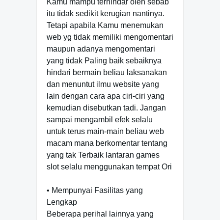
Kamu mampu terhindar oleh sebab
itu tidak sedikit kerugian nantinya.
Tetapi apabila Kamu menemukan
web yg tidak memiliki mengomentari
maupun adanya mengomentari
yang tidak Paling baik sebaiknya
hindari bermain beliau laksanakan
dan menuntut ilmu website yang
lain dengan cara apa ciri-ciri yang
kemudian disebutkan tadi. Jangan
sampai mengambil efek selalu
untuk terus main-main beliau web
macam mana berkomentar tentang
yang tak Terbaik lantaran games
slot selalu menggunakan tempat Ori
• Mempunyai Fasilitas yang
Lengkap
Beberapa perihal lainnya yang