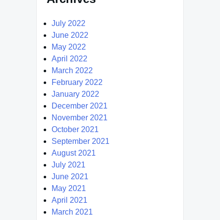
July 2022
June 2022
May 2022
April 2022
March 2022
February 2022
January 2022
December 2021
November 2021
October 2021
September 2021
August 2021
July 2021
June 2021
May 2021
April 2021
March 2021