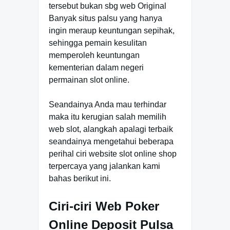
tersebut bukan sbg web Original
Banyak situs palsu yang hanya
ingin meraup keuntungan sepihak,
sehingga pemain kesulitan
memperoleh keuntungan
kementerian dalam negeri
permainan slot online.
Seandainya Anda mau terhindar
maka itu kerugian salah memilih
web slot, alangkah apalagi terbaik
seandainya mengetahui beberapa
perihal ciri website slot online shop
terpercaya yang jalankan kami
bahas berikut ini.
Ciri-ciri Web Poker
Online Deposit Pulsa