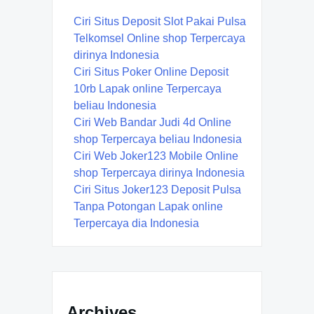
Ciri Situs Deposit Slot Pakai Pulsa
Telkomsel Online shop Terpercaya
dirinya Indonesia
Ciri Situs Poker Online Deposit
10rb Lapak online Terpercaya
beliau Indonesia
Ciri Web Bandar Judi 4d Online
shop Terpercaya beliau Indonesia
Ciri Web Joker123 Mobile Online
shop Terpercaya dirinya Indonesia
Ciri Situs Joker123 Deposit Pulsa
Tanpa Potongan Lapak online
Terpercaya dia Indonesia
Archives