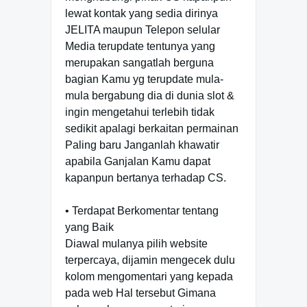
lewat kontak yang sedia dirinya
JELITA maupun Telepon selular
Media terupdate tentunya yang
merupakan sangatlah berguna
bagian Kamu yg terupdate mula-
mula bergabung dia di dunia slot &
ingin mengetahui terlebih tidak
sedikit apalagi berkaitan permainan
Paling baru Janganlah khawatir
apabila Ganjalan Kamu dapat
kapanpun bertanya terhadap CS.
• Terdapat Berkomentar tentang
yang Baik
Diawal mulanya pilih website
terpercaya, dijamin mengecek dulu
kolom mengomentari yang kepada
pada web Hal tersebut Gimana