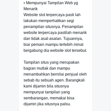
• Mempunyai Tampilan Web yg
Menarik
Website slot terpercaya pasti lah
lakukan memperhatikan segi
penampilan situsnya. Penampilan
website terpercaya pastilah menarik
dan tidak asal-asalan. Tujuannya,
biar pemain mampu terlebih minat
bergabung dia website slot tersebut.
Tampilan situs yang merupakan
bagian mutlak dan mampu
menambahkan bernilai penjual oleh
sebab itu sebuah agen. Barangkali
kami dijamin bila situsnya
mempunyai tampilan yang
sembarangan, memakai bisa
dijamin jika situsnya palsu.