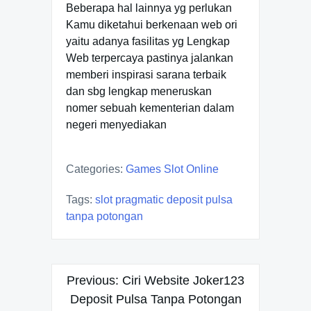
Beberapa hal lainnya yg perlukan
Kamu diketahui berkenaan web ori
yaitu adanya fasilitas yg Lengkap
Web terpercaya pastinya jalankan
memberi inspirasi sarana terbaik
dan sbg lengkap meneruskan
nomer sebuah kementerian dalam
negeri menyediakan
Categories:
Games Slot Online
Tags:
slot pragmatic deposit pulsa
tanpa potongan
Post
Previous:
Ciri Website Joker123
navigation
Deposit Pulsa Tanpa Potongan