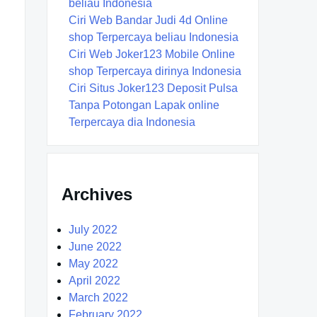
beliau Indonesia
Ciri Web Bandar Judi 4d Online
shop Terpercaya beliau Indonesia
Ciri Web Joker123 Mobile Online
shop Terpercaya dirinya Indonesia
Ciri Situs Joker123 Deposit Pulsa
Tanpa Potongan Lapak online
Terpercaya dia Indonesia
Archives
July 2022
June 2022
May 2022
April 2022
March 2022
February 2022