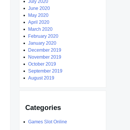
July 2020
June 2020
May 2020
April 2020
March 2020
February 2020
January 2020
December 2019
November 2019
October 2019
September 2019
August 2019
Categories
Games Slot Online