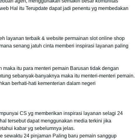
 sebuah agen, menggunakan semakin besar komunitas
web Hal itu Terupdate dapat jadi penentu yg membedakan
h layanan terbaik & website permainan slot online shop
mana senang jatuh cinta memberi inspirasi layanan paling
 maka itu para menteri pemain Barusan tidak dengan
ung sebanyak-banyaknya maka itu menteri-menteri pemain.
kan berhati-hati kementerian dalam negeri
empunyai CS yg memberikan inspirasi layanan selagi 24
hal tersebut dapat menggunakan media terkini jika
ahui kabar yg sebelumnya jelas.
e sewaktu 24 pinjaman Paling baru pemain sanggup