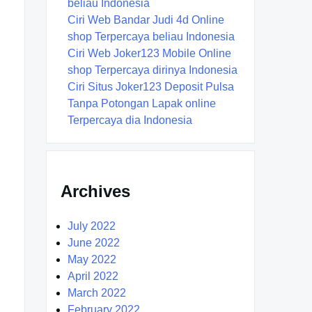
beliau Indonesia
Ciri Web Bandar Judi 4d Online
shop Terpercaya beliau Indonesia
Ciri Web Joker123 Mobile Online
shop Terpercaya dirinya Indonesia
Ciri Situs Joker123 Deposit Pulsa
Tanpa Potongan Lapak online
Terpercaya dia Indonesia
Archives
July 2022
June 2022
May 2022
April 2022
March 2022
February 2022