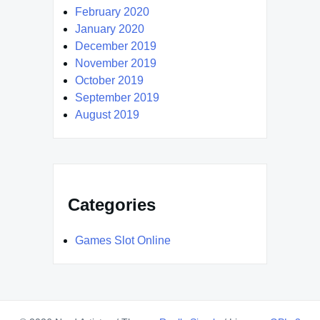
February 2020
January 2020
December 2019
November 2019
October 2019
September 2019
August 2019
Categories
Games Slot Online