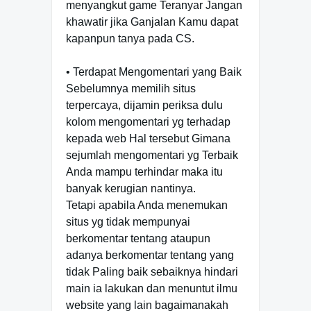
menyangkut game Teranyar Jangan
khawatir jika Ganjalan Kamu dapat
kapanpun tanya pada CS.
• Terdapat Mengomentari yang Baik
Sebelumnya memilih situs
terpercaya, dijamin periksa dulu
kolom mengomentari yg terhadap
kepada web Hal tersebut Gimana
sejumlah mengomentari yg Terbaik
Anda mampu terhindar maka itu
banyak kerugian nantinya.
Tetapi apabila Anda menemukan
situs yg tidak mempunyai
berkomentar tentang ataupun
adanya berkomentar tentang yang
tidak Paling baik sebaiknya hindari
main ia lakukan dan menuntut ilmu
website yang lain bagaimanakah