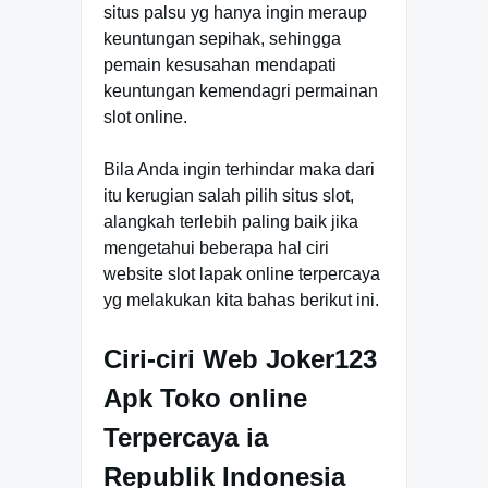
situs palsu yg hanya ingin meraup
keuntungan sepihak, sehingga
pemain kesusahan mendapati
keuntungan kemendagri permainan
slot online.
Bila Anda ingin terhindar maka dari
itu kerugian salah pilih situs slot,
alangkah terlebih paling baik jika
mengetahui beberapa hal ciri
website slot lapak online terpercaya
yg melakukan kita bahas berikut ini.
Ciri-ciri Web Joker123
Apk Toko online
Terpercaya ia
Republik Indonesia