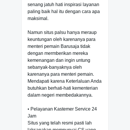
senang jatuh hati inspirasi layanan
paling baik hal itu dengan cara apa
maksimal.
Namun situs palsu hanya meraup
keuntungan oleh karenanya para
menteri pemain Barusaja tidak
dengan mermberikan mereka
kemenangan dan ingin untung
sebanyak-banyaknya oleh
karenanya para menteri pemain.
Mendapati karena Keterlaluan Anda
butuhkan berhati-hati kementerian
dalam negeri membedakannya.
• Pelayanan Kastemer Service 24
Jam
Situs yang telah resmi pasti lah
laksanakan mempunyai CS yang