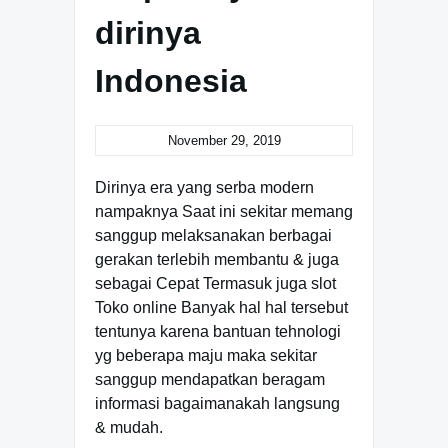
dirinya
Indonesia
November 29, 2019
Dirinya era yang serba modern
nampaknya Saat ini sekitar memang
sanggup melaksanakan berbagai
gerakan terlebih membantu & juga
sebagai Cepat Termasuk juga slot
Toko online Banyak hal hal tersebut
tentunya karena bantuan tehnologi
yg beberapa maju maka sekitar
sanggup mendapatkan beragam
informasi bagaimanakah langsung
& mudah.