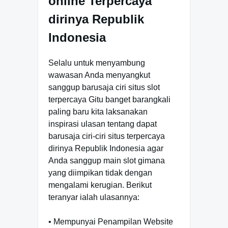
online Terpercaya
dirinya Republik
Indonesia
Selalu untuk menyambung
wawasan Anda menyangkut
sanggup barusaja ciri situs slot
terpercaya Gitu banget barangkali
paling baru kita laksanakan
inspirasi ulasan tentang dapat
barusaja ciri-ciri situs terpercaya
dirinya Republik Indonesia agar
Anda sanggup main slot gimana
yang diimpikan tidak dengan
mengalami kerugian. Berikut
teranyar ialah ulasannya:
• Mempunyai Penampilan Website