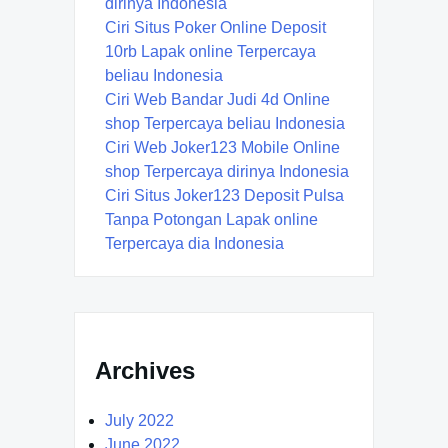
dirinya Indonesia
Ciri Situs Poker Online Deposit
10rb Lapak online Terpercaya
beliau Indonesia
Ciri Web Bandar Judi 4d Online
shop Terpercaya beliau Indonesia
Ciri Web Joker123 Mobile Online
shop Terpercaya dirinya Indonesia
Ciri Situs Joker123 Deposit Pulsa
Tanpa Potongan Lapak online
Terpercaya dia Indonesia
Archives
July 2022
June 2022