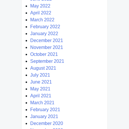
May 2022
April 2022
March 2022
February 2022
January 2022
December 2021
November 2021
October 2021
September 2021
August 2021
July 2021
June 2021
May 2021
April 2021
March 2021
February 2021
January 2021
December 2020