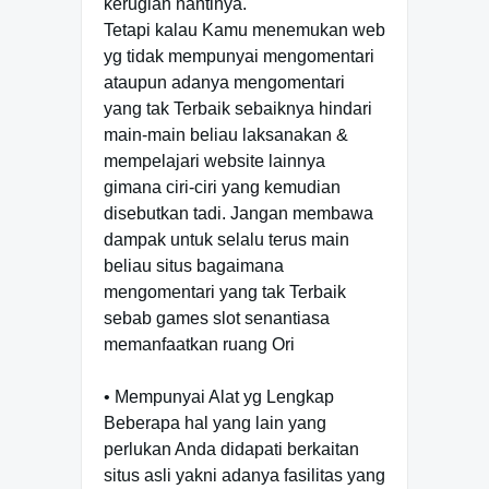
kerugian nantinya.
Tetapi kalau Kamu menemukan web
yg tidak mempunyai mengomentari
ataupun adanya mengomentari
yang tak Terbaik sebaiknya hindari
main-main beliau laksanakan &
mempelajari website lainnya
gimana ciri-ciri yang kemudian
disebutkan tadi. Jangan membawa
dampak untuk selalu terus main
beliau situs bagaimana
mengomentari yang tak Terbaik
sebab games slot senantiasa
memanfaatkan ruang Ori
• Mempunyai Alat yg Lengkap
Beberapa hal yang lain yang
perlukan Anda didapati berkaitan
situs asli yakni adanya fasilitas yang