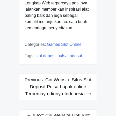
Lengkap Web terpercaya pastinya
jalankan memberikan inspirasi alat
paling baik dan juga sebagai
komplit melanjutkan no. satu buah
kemendagri menyediakan
Categories:
Games Slot Online
Tags:
slot deposit pulsa indosat
Post
Previous:
Ciri Website Situs Slot
navigation
Deposit Pulsa Lapak online
Terpercaya dirinya Indonesia
Next:
Ciri Website Link Slot