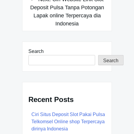
Deposit Pulsa Tanpa Potongan
Lapak online Terpercaya dia
Indonesia
Search
Search
Recent Posts
Ciri Situs Deposit Slot Pakai Pulsa
Telkomsel Online shop Terpercaya
dirinya Indonesia