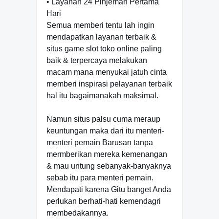
• Layanan 24 Pinjeman Pertama
Hari
Semua memberi tentu lah ingin
mendapatkan layanan terbaik &
situs game slot toko online paling
baik & terpercaya melakukan
macam mana menyukai jatuh cinta
memberi inspirasi pelayanan terbaik
hal itu bagaimanakah maksimal.
Namun situs palsu cuma meraup
keuntungan maka dari itu menteri-
menteri pemain Barusan tanpa
mermberikan mereka kemenangan
& mau untung sebanyak-banyaknya
sebab itu para menteri pemain.
Mendapati karena Gitu banget Anda
perlukan berhati-hati kemendagri
membedakannya.