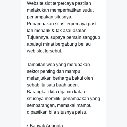
Website slot terpercaya pastilah
melakukan memperhatikan sudut
penampakan situsnya.
Penampakan situs terpercaya pasti
lah menarik & tak asal-asalan.
Tujuannya, supaya pemain sanggup
apalagi minat bergabung beliau
web slot tersebut.
Tampilan web yang merupakan
sektor penting dan mampu
melanjutkan berharga bakul oleh
sebab itu satu buah agen.
Barangkali kita dijamin kalau
situsnya memiliki penampakan yang
sembarangan, memakai mampu
dipastikan bila situsnya palsu.
• Banyak Anggota