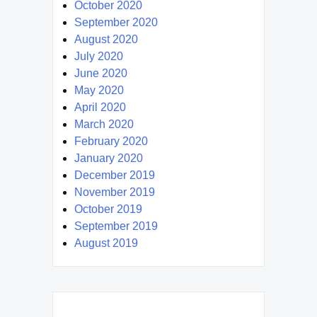
October 2020
September 2020
August 2020
July 2020
June 2020
May 2020
April 2020
March 2020
February 2020
January 2020
December 2019
November 2019
October 2019
September 2019
August 2019