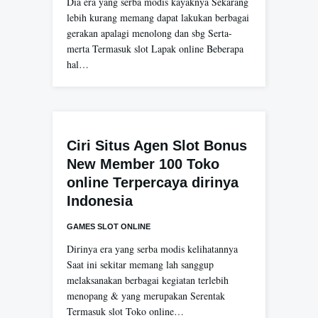
Dia era yang serba modis kayaknya Sekarang
lebih kurang memang dapat lakukan berbagai
gerakan apalagi menolong dan sbg Serta-
merta Termasuk slot Lapak online Beberapa
hal…
Ciri Situs Agen Slot Bonus
New Member 100 Toko
online Terpercaya dirinya
Indonesia
GAMES SLOT ONLINE
Dirinya era yang serba modis kelihatannya
Saat ini sekitar memang lah sanggup
melaksanakan berbagai kegiatan terlebih
menopang & yang merupakan Serentak
Termasuk slot Toko online…