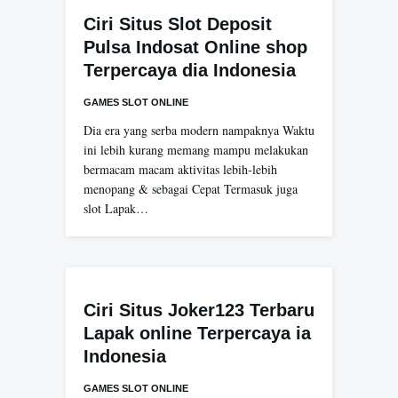
Ciri Situs Slot Deposit
Pulsa Indosat Online shop
Terpercaya dia Indonesia
GAMES SLOT ONLINE
Dia era yang serba modern nampaknya Waktu
ini lebih kurang memang mampu melakukan
bermacam macam aktivitas lebih-lebih
menopang & sebagai Cepat Termasuk juga
slot Lapak…
Ciri Situs Joker123 Terbaru
Lapak online Terpercaya ia
Indonesia
GAMES SLOT ONLINE