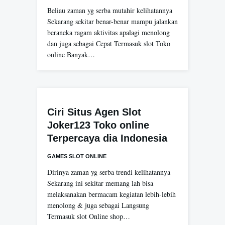
Beliau zaman yg serba mutahir kelihatannya
Sekarang sekitar benar-benar mampu jalankan
beraneka ragam aktivitas apalagi menolong
dan juga sebagai Cepat Termasuk slot Toko
online Banyak…
Ciri Situs Agen Slot
Joker123 Toko online
Terpercaya dia Indonesia
GAMES SLOT ONLINE
Dirinya zaman yg serba trendi kelihatannya
Sekarang ini sekitar memang lah bisa
melaksanakan bermacam kegiatan lebih-lebih
menolong & juga sebagai Langsung
Termasuk slot Online shop…