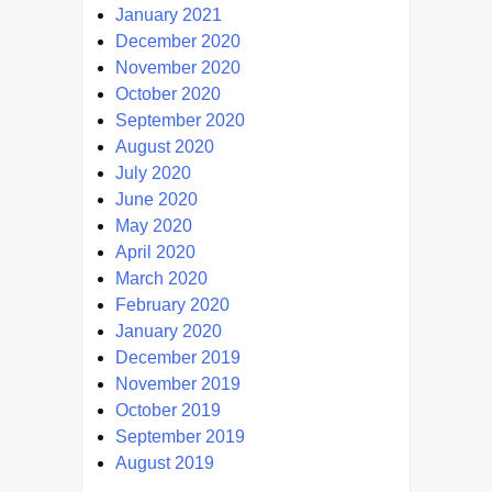
January 2021
December 2020
November 2020
October 2020
September 2020
August 2020
July 2020
June 2020
May 2020
April 2020
March 2020
February 2020
January 2020
December 2019
November 2019
October 2019
September 2019
August 2019