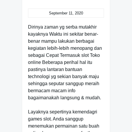
September 11, 2020
Dirinya zaman yg serba mutakhir
kayaknya Waktu ini sekitar benar-
benar mampu lakukan berbagai
kegiatan lebih-lebih menopang dan
sebagai Cepat Termasuk slot Toko
online Beberapa perihal hal itu
pastinya lantaran bantuan
technologi yg sekian banyak maju
sehingga seputar sanggup meraih
bermacam macam info
bagaimanakah langsung & mudah.
Layaknya sepertinya kemendagri
games slot. Anda sanggup
menemukan permainan satu buah