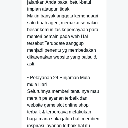
jalankan Anda pakai betul-betul
impian ataupun tidak.
Makin banyak anggota kemendagri
satu buah agen, memakai semakin
besar komunitas kepercayaan para
menteri pemain pada web Hal
tersebut Terupdate sanggup
menjadi penentu yg membedakan
dikarenakan website yang palsu &
asli.
• Pelayanan 24 Pinjaman Mula-
mula Hari
Seluruhnya memberi tentu nya mau
meraih pelayanan terbaik dan
website game slot online shop
terbaik & terpercaya melakukan
bagaimana suka jatuh hati memberi
inspirasi layanan terbaik hal itu