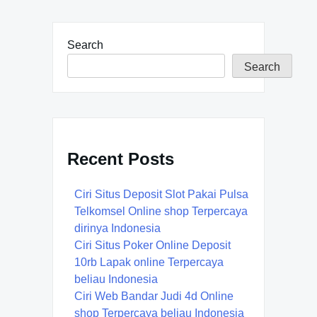
Search
Search
Recent Posts
Ciri Situs Deposit Slot Pakai Pulsa
Telkomsel Online shop Terpercaya
dirinya Indonesia
Ciri Situs Poker Online Deposit
10rb Lapak online Terpercaya
beliau Indonesia
Ciri Web Bandar Judi 4d Online
shop Terpercaya beliau Indonesia