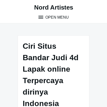
Skip
Nord Artistes
to
content
OPEN MENU
Ciri Situs
Bandar Judi 4d
Lapak online
Terpercaya
dirinya
Indonesia