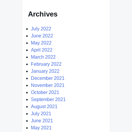
Archives
July 2022
June 2022
May 2022
April 2022
March 2022
February 2022
January 2022
December 2021
November 2021
October 2021
September 2021
August 2021
July 2021
June 2021
May 2021