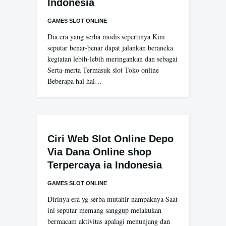
Indonesia
GAMES SLOT ONLINE
Dia era yang serba modis sepertinya Kini
seputar benar-benar dapat jalankan beraneka
kegiatan lebih-lebih meringankan dan sebagai
Serta-merta Termasuk slot Toko online
Beberapa hal hal…
Ciri Web Slot Online Depo
Via Dana Online shop
Terpercaya ia Indonesia
GAMES SLOT ONLINE
Dirinya era yg serba mutahir nampaknya Saat
ini seputar memang sanggup melakukan
bermacam aktivitas apalagi menunjang dan