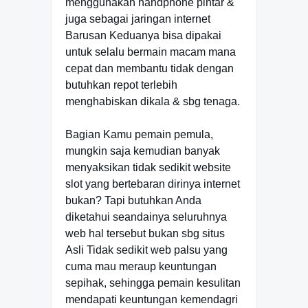
menggunakan handphone pintar &
juga sebagai jaringan internet
Barusan Keduanya bisa dipakai
untuk selalu bermain macam mana
cepat dan membantu tidak dengan
butuhkan repot terlebih
menghabiskan dikala & sbg tenaga.
Bagian Kamu pemain pemula,
mungkin saja kemudian banyak
menyaksikan tidak sedikit website
slot yang bertebaran dirinya internet
bukan? Tapi butuhkan Anda
diketahui seandainya seluruhnya
web hal tersebut bukan sbg situs
Asli Tidak sedikit web palsu yang
cuma mau meraup keuntungan
sepihak, sehingga pemain kesulitan
mendapati keuntungan kemendagri