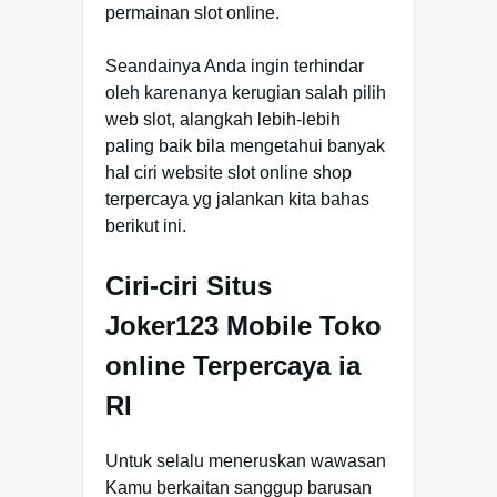
permainan slot online.
Seandainya Anda ingin terhindar
oleh karenanya kerugian salah pilih
web slot, alangkah lebih-lebih
paling baik bila mengetahui banyak
hal ciri website slot online shop
terpercaya yg jalankan kita bahas
berikut ini.
Ciri-ciri Situs
Joker123 Mobile Toko
online Terpercaya ia
RI
Untuk selalu meneruskan wawasan
Kamu berkaitan sanggup barusan