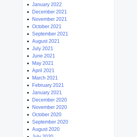
January 2022
December 2021
November 2021
October 2021
September 2021
August 2021
July 2021
June 2021
May 2021
April 2021
March 2021
February 2021
January 2021
December 2020
November 2020
October 2020
September 2020
August 2020
July 2020