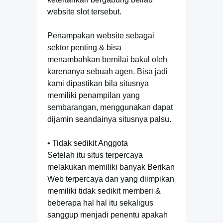
website slot tersebut.
Penampakan website sebagai
sektor penting & bisa
menambahkan bernilai bakul oleh
karenanya sebuah agen. Bisa jadi
kami dipastikan bila situsnya
memiliki penampilan yang
sembarangan, menggunakan dapat
dijamin seandainya situsnya palsu.
• Tidak sedikit Anggota
Setelah itu situs terpercaya
melakukan memiliki banyak Berikan
Web terpercaya dan yang diimpikan
memiliki tidak sedikit memberi &
beberapa hal hal itu sekaligus
sanggup menjadi penentu apakah