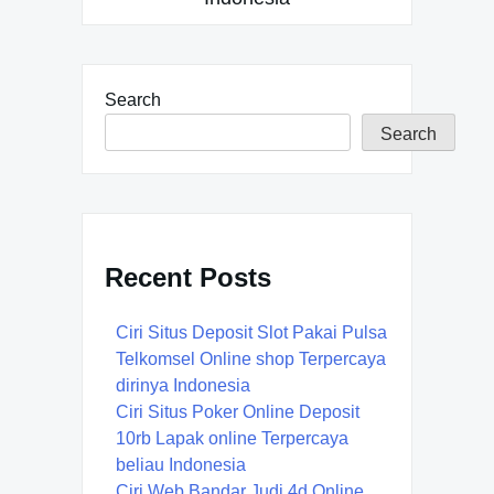
Search
Search
Recent Posts
Ciri Situs Deposit Slot Pakai Pulsa
Telkomsel Online shop Terpercaya
dirinya Indonesia
Ciri Situs Poker Online Deposit
10rb Lapak online Terpercaya
beliau Indonesia
Ciri Web Bandar Judi 4d Online