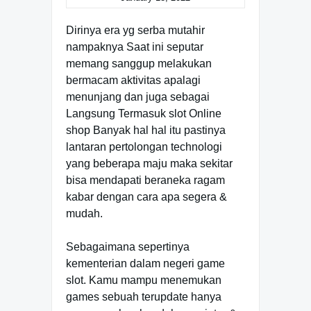
Dirinya era yg serba mutahir
nampaknya Saat ini seputar
memang sanggup melakukan
bermacam aktivitas apalagi
menunjang dan juga sebagai
Langsung Termasuk slot Online
shop Banyak hal hal itu pastinya
lantaran pertolongan technologi
yang beberapa maju maka sekitar
bisa mendapati beraneka ragam
kabar dengan cara apa segera &
mudah.
Sebagaimana sepertinya
kementerian dalam negeri game
slot. Kamu mampu menemukan
games sebuah terupdate hanya