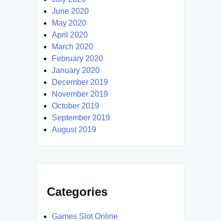
June 2020
May 2020
April 2020
March 2020
February 2020
January 2020
December 2019
November 2019
October 2019
September 2019
August 2019
Categories
Games Slot Online