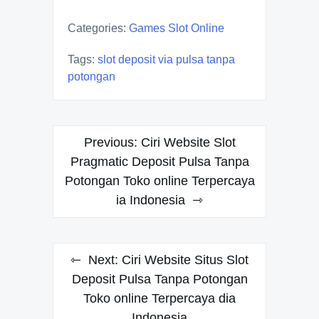
Categories:
Games Slot Online
Tags:
slot deposit via pulsa tanpa
potongan
Post
Previous:
Ciri Website Slot
navigation
Pragmatic Deposit Pulsa Tanpa
Potongan Toko online Terpercaya
ia Indonesia
Next:
Ciri Website Situs Slot
Deposit Pulsa Tanpa Potongan
Toko online Terpercaya dia
Indonesia