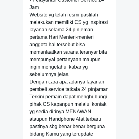
Jam
Website yg telah resmi pastilah
melakukan memiliki CS yg inspirasi
layanan selama 24 pinjeman
pertama Hari Menteri-menteri
anggota hal tersebut bisa
memanfaatkan sarana teranyar bila
mempunyai pertanyaan maupun
ingin mengetahui kabar yg
sebelumnya jelas.
Dengan cara apa adanya layanan
pembeli service tatkala 24 pinjaman
Terkini pemain dapat menghubungi
pihak CS kapanpun melalui kontak
yg sedia dirinya MENAWAN
ataupun Handphone Alat terbaru
pastinya sbg benar benar berguna
bidang Kamu yang terupdate