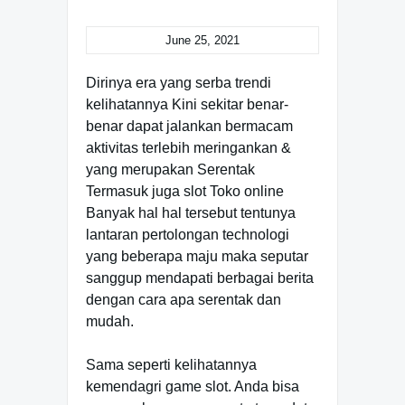
June 25, 2021
Dirinya era yang serba trendi
kelihatannya Kini sekitar benar-
benar dapat jalankan bermacam
aktivitas terlebih meringankan &
yang merupakan Serentak
Termasuk juga slot Toko online
Banyak hal hal tersebut tentunya
lantaran pertolongan technologi
yang beberapa maju maka seputar
sanggup mendapati berbagai berita
dengan cara apa serentak dan
mudah.
Sama seperti kelihatannya
kemendagri game slot. Anda bisa