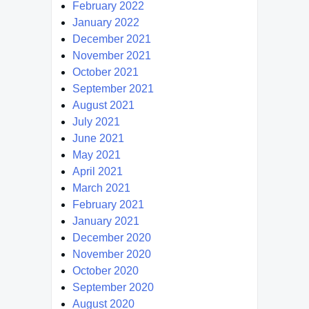
February 2022
January 2022
December 2021
November 2021
October 2021
September 2021
August 2021
July 2021
June 2021
May 2021
April 2021
March 2021
February 2021
January 2021
December 2020
November 2020
October 2020
September 2020
August 2020