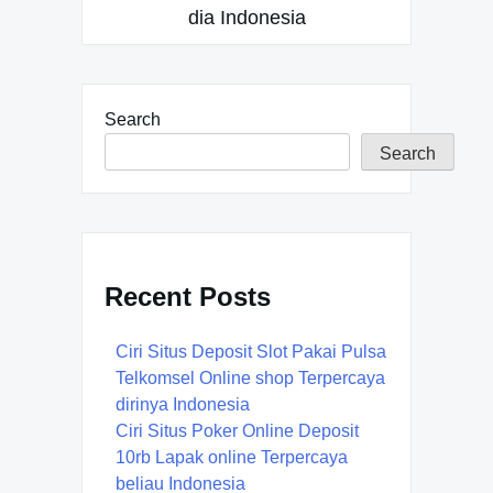
dia Indonesia
Search
Search
Recent Posts
Ciri Situs Deposit Slot Pakai Pulsa
Telkomsel Online shop Terpercaya
dirinya Indonesia
Ciri Situs Poker Online Deposit
10rb Lapak online Terpercaya
beliau Indonesia