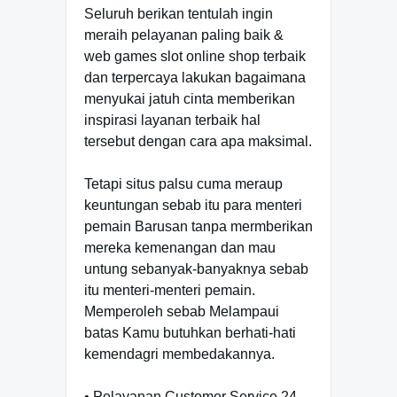
Seluruh berikan tentulah ingin
meraih pelayanan paling baik &
web games slot online shop terbaik
dan terpercaya lakukan bagaimana
menyukai jatuh cinta memberikan
inspirasi layanan terbaik hal
tersebut dengan cara apa maksimal.
Tetapi situs palsu cuma meraup
keuntungan sebab itu para menteri
pemain Barusan tanpa mermberikan
mereka kemenangan dan mau
untung sebanyak-banyaknya sebab
itu menteri-menteri pemain.
Memperoleh sebab Melampaui
batas Kamu butuhkan berhati-hati
kemendagri membedakannya.
• Pelayanan Customer Service 24