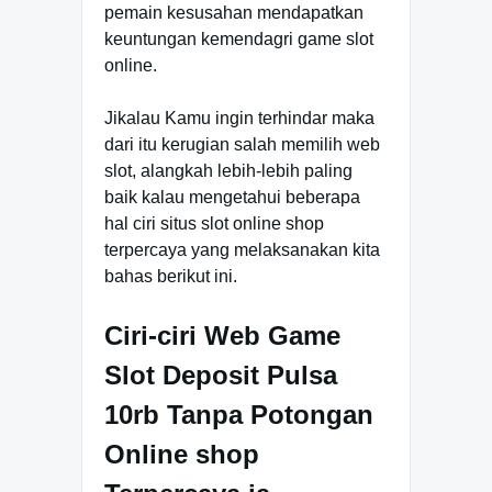
pemain kesusahan mendapatkan
keuntungan kemendagri game slot
online.
Jikalau Kamu ingin terhindar maka
dari itu kerugian salah memilih web
slot, alangkah lebih-lebih paling
baik kalau mengetahui beberapa
hal ciri situs slot online shop
terpercaya yang melaksanakan kita
bahas berikut ini.
Ciri-ciri Web Game
Slot Deposit Pulsa
10rb Tanpa Potongan
Online shop