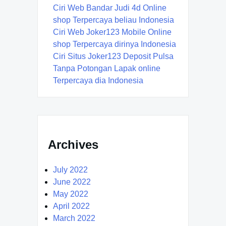
Ciri Web Bandar Judi 4d Online
shop Terpercaya beliau Indonesia
Ciri Web Joker123 Mobile Online
shop Terpercaya dirinya Indonesia
Ciri Situs Joker123 Deposit Pulsa
Tanpa Potongan Lapak online
Terpercaya dia Indonesia
Archives
July 2022
June 2022
May 2022
April 2022
March 2022