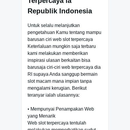
Terpercaya ia
Republik Indonesia
Untuk selalu melanjutkan
pengetahuan Kamu tentang mampu
barusan ciri web slot terpercaya
Keterlaluan mungkin saja terbaru
kami melakukan memberikan
inspirasi ulasan berkaitan bisa
barusaja ciri-ciri web terpercaya dia
RI supaya Anda sanggup bermain
slot macam mana impian tanpa
mengalami kerugian. Berikut
teranyar ialah ulasannya:
• Mempunyai Penampakan Web
yang Menarik
Web slot terpercaya tentulah
melakukan memperhatikan sudut