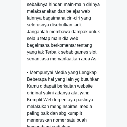
sebaiknya hindari main-main dirinya
melaksanakan dan belajar web
lainnya bagaimana ciri-ciri yang
seterusnya disebutkan tadi.
Janganlah membawa dampak untuk
selalu tetap main dia web
bagaimana berkomentar tentang
yang tak Terbaik sebab games slot
senantiasa memanfaatkan area Asli
• Mempunyai Media yang Lengkap
Beberapa hal yang lain yg butuhkan
Kamu didapati berkaitan website
original yakni adanya alat yang
Komplit Web terpercaya pastinya
melakukan menginspirasi media
paling baik dan sbg kumplit
meneruskan nomer satu buah
kemendagri sediakan