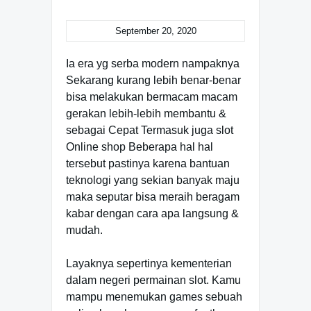
September 20, 2020
Ia era yg serba modern nampaknya
Sekarang kurang lebih benar-benar
bisa melakukan bermacam macam
gerakan lebih-lebih membantu &
sebagai Cepat Termasuk juga slot
Online shop Beberapa hal hal
tersebut pastinya karena bantuan
teknologi yang sekian banyak maju
maka seputar bisa meraih beragam
kabar dengan cara apa langsung &
mudah.
Layaknya sepertinya kementerian
dalam negeri permainan slot. Kamu
mampu menemukan games sebuah