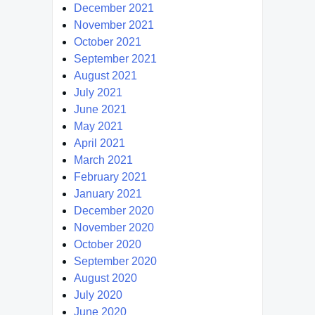
December 2021
November 2021
October 2021
September 2021
August 2021
July 2021
June 2021
May 2021
April 2021
March 2021
February 2021
January 2021
December 2020
November 2020
October 2020
September 2020
August 2020
July 2020
June 2020