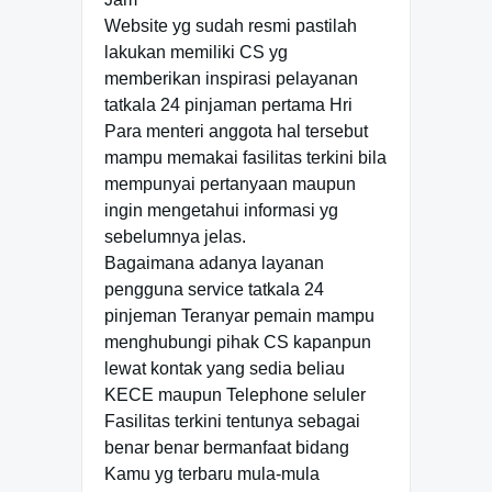
Website yg sudah resmi pastilah
lakukan memiliki CS yg
memberikan inspirasi pelayanan
tatkala 24 pinjaman pertama Hri
Para menteri anggota hal tersebut
mampu memakai fasilitas terkini bila
mempunyai pertanyaan maupun
ingin mengetahui informasi yg
sebelumnya jelas.
Bagaimana adanya layanan
pengguna service tatkala 24
pinjeman Teranyar pemain mampu
menghubungi pihak CS kapanpun
lewat kontak yang sedia beliau
KECE maupun Telephone seluler
Fasilitas terkini tentunya sebagai
benar benar bermanfaat bidang
Kamu yg terbaru mula-mula