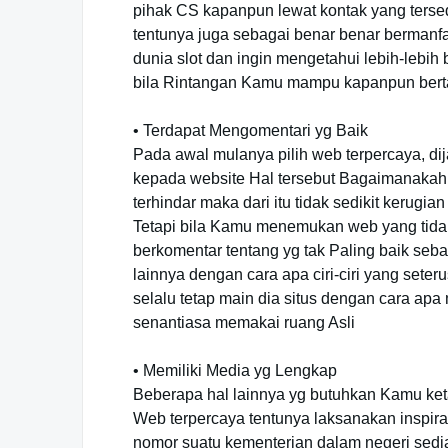
pihak CS kapanpun lewat kontak yang terse
tentunya juga sebagai benar benar bermanfa
dunia slot dan ingin mengetahui lebih-lebi
bila Rintangan Kamu mampu kapanpun bert
• Terdapat Mengomentari yg Baik
Pada awal mulanya pilih web terpercaya, d
kepada website Hal tersebut Bagaimanakah
terhindar maka dari itu tidak sedikit kerugian
Tetapi bila Kamu menemukan web yang tid
berkomentar tentang yg tak Paling baik seba
lainnya dengan cara apa ciri-ciri yang sete
selalu tetap main dia situs dengan cara ap
senantiasa memakai ruang Asli
• Memiliki Media yg Lengkap
Beberapa hal lainnya yg butuhkan Kamu keta
Web terpercaya tentunya laksanakan inspir
nomor suatu kementerian dalam negeri sed