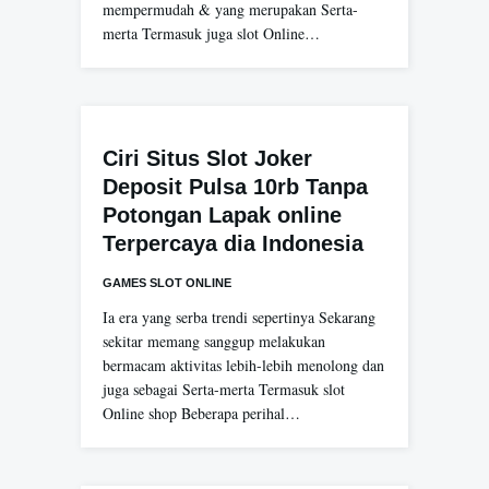
mempermudah & yang merupakan Serta-
merta Termasuk juga slot Online…
Ciri Situs Slot Joker
Deposit Pulsa 10rb Tanpa
Potongan Lapak online
Terpercaya dia Indonesia
GAMES SLOT ONLINE
Ia era yang serba trendi sepertinya Sekarang
sekitar memang sanggup melakukan
bermacam aktivitas lebih-lebih menolong dan
juga sebagai Serta-merta Termasuk slot
Online shop Beberapa perihal…