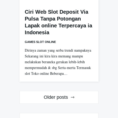
Ciri Web Slot Deposit Via
Pulsa Tanpa Potongan
Lapak online Terpercaya ia
Indonesia
GAMES SLOT ONLINE
Dirinya zaman yang serba trendi nampaknya
Sekarang ini kira kira memang mampu
melakukan beraneka gerakan lebih-lebih
mempermudah & sbg Serta-merta Termasuk
slot Toko online Beberapa…
Posts
Older posts
navigation