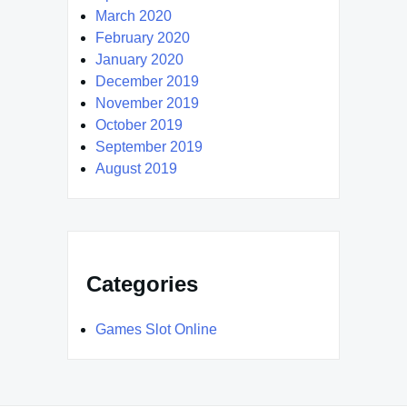
March 2020
February 2020
January 2020
December 2019
November 2019
October 2019
September 2019
August 2019
Categories
Games Slot Online