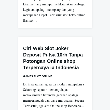
kira memang mampu melaksanakan berbagai
kegiatan apalagi menopang dan yang
merupakan Cepat Termasuk slot Toko online
Banyak…
Ciri Web Slot Joker
Deposit Pulsa 10rb Tanpa
Potongan Online shop
Terpercaya ia Indonesia
GAMES SLOT ONLINE
Dirinya zaman yg serba modern nampaknya
Sekarang seputar memang dapat
melaksanakan beraneka gerakan apalagi
mempermudah dan yang merupakan Segera
Termasuk juga slot Online shop Beberapa…