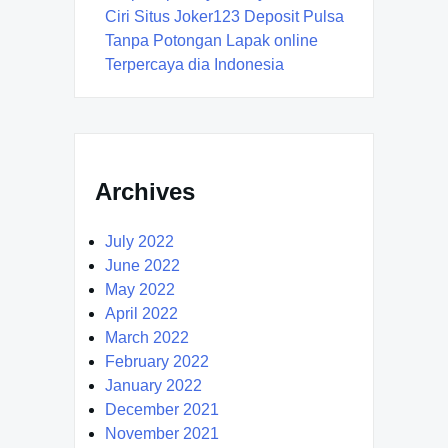
Ciri Situs Joker123 Deposit Pulsa
Tanpa Potongan Lapak online
Terpercaya dia Indonesia
Archives
July 2022
June 2022
May 2022
April 2022
March 2022
February 2022
January 2022
December 2021
November 2021