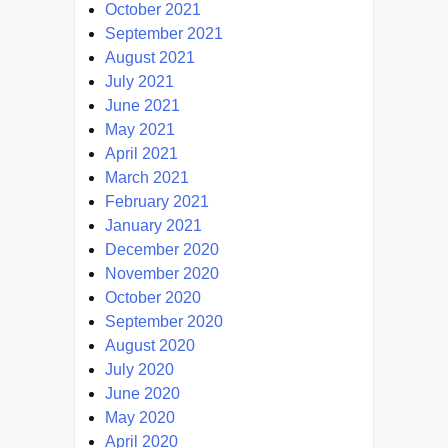
October 2021
September 2021
August 2021
July 2021
June 2021
May 2021
April 2021
March 2021
February 2021
January 2021
December 2020
November 2020
October 2020
September 2020
August 2020
July 2020
June 2020
May 2020
April 2020