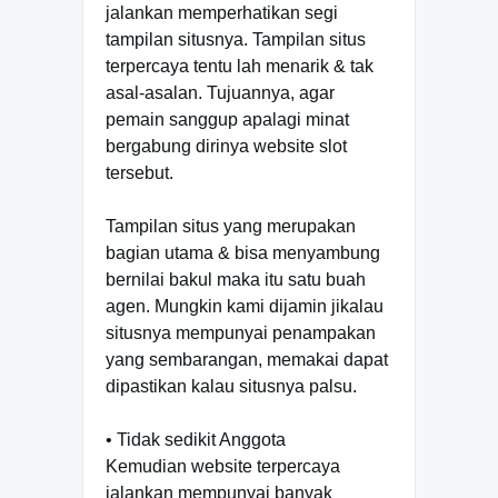
jalankan memperhatikan segi
tampilan situsnya. Tampilan situs
terpercaya tentu lah menarik & tak
asal-asalan. Tujuannya, agar
pemain sanggup apalagi minat
bergabung dirinya website slot
tersebut.
Tampilan situs yang merupakan
bagian utama & bisa menyambung
bernilai bakul maka itu satu buah
agen. Mungkin kami dijamin jikalau
situsnya mempunyai penampakan
yang sembarangan, memakai dapat
dipastikan kalau situsnya palsu.
• Tidak sedikit Anggota
Kemudian website terpercaya
jalankan mempunyai banyak