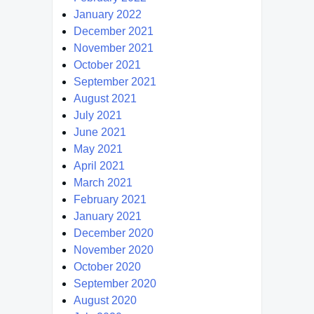
January 2022
December 2021
November 2021
October 2021
September 2021
August 2021
July 2021
June 2021
May 2021
April 2021
March 2021
February 2021
January 2021
December 2020
November 2020
October 2020
September 2020
August 2020