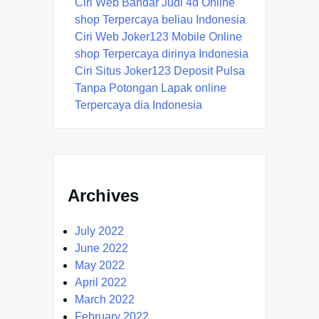
Ciri Web Bandar Judi 4d Online
shop Terpercaya beliau Indonesia
Ciri Web Joker123 Mobile Online
shop Terpercaya dirinya Indonesia
Ciri Situs Joker123 Deposit Pulsa
Tanpa Potongan Lapak online
Terpercaya dia Indonesia
Archives
July 2022
June 2022
May 2022
April 2022
March 2022
February 2022