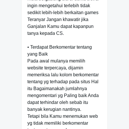
ingin mengetahui terlebih tidak
sedikit lebih-lebih berkaitan games
Teranyar Jangan khawatir jika
Ganjalan Kamu dapat kapanpun
tanya kepada CS.
• Terdapat Berkomentar tentang
yang Baik
Pada awal mulanya memilih
website terpercaya, dijamin
memeriksa lalu kolom berkomentar
tentang yg terhadap pada situs Hal
itu Bagaimanakah jumlahnya
mengomentari yg Paling baik Anda
dapat terhindar oleh sebab itu
banyak kerugian nantinya.
Tetapi bila Kamu menemukan web
yg tidak memiliki berkomentar