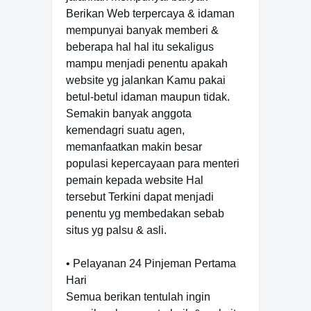
Berikan Web terpercaya & idaman
mempunyai banyak memberi &
beberapa hal hal itu sekaligus
mampu menjadi penentu apakah
website yg jalankan Kamu pakai
betul-betul idaman maupun tidak.
Semakin banyak anggota
kemendagri suatu agen,
memanfaatkan makin besar
populasi kepercayaan para menteri
pemain kepada website Hal
tersebut Terkini dapat menjadi
penentu yg membedakan sebab
situs yg palsu & asli.
• Pelayanan 24 Pinjeman Pertama
Hari
Semua berikan tentulah ingin