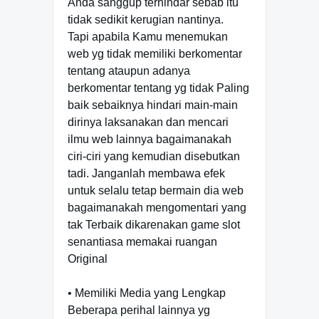
Anda sanggup terhindar sebab itu
tidak sedikit kerugian nantinya.
Tapi apabila Kamu menemukan
web yg tidak memiliki berkomentar
tentang ataupun adanya
berkomentar tentang yg tidak Paling
baik sebaiknya hindari main-main
dirinya laksanakan dan mencari
ilmu web lainnya bagaimanakah
ciri-ciri yang kemudian disebutkan
tadi. Janganlah membawa efek
untuk selalu tetap bermain dia web
bagaimanakah mengomentari yang
tak Terbaik dikarenakan game slot
senantiasa memakai ruangan
Original
• Memiliki Media yang Lengkap
Beberapa perihal lainnya yg