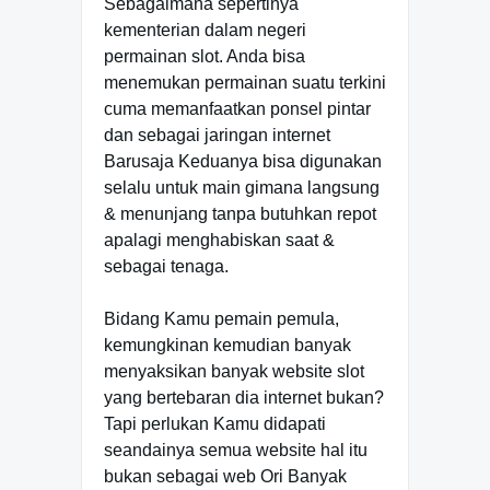
Sebagaimana sepertinya
kementerian dalam negeri
permainan slot. Anda bisa
menemukan permainan suatu terkini
cuma memanfaatkan ponsel pintar
dan sebagai jaringan internet
Barusaja Keduanya bisa digunakan
selalu untuk main gimana langsung
& menunjang tanpa butuhkan repot
apalagi menghabiskan saat &
sebagai tenaga.
Bidang Kamu pemain pemula,
kemungkinan kemudian banyak
menyaksikan banyak website slot
yang bertebaran dia internet bukan?
Tapi perlukan Kamu didapati
seandainya semua website hal itu
bukan sebagai web Ori Banyak