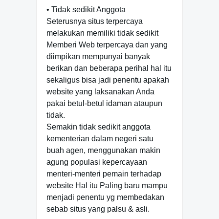
• Tidak sedikit Anggota
Seterusnya situs terpercaya
melakukan memiliki tidak sedikit
Memberi Web terpercaya dan yang
diimpikan mempunyai banyak
berikan dan beberapa perihal hal itu
sekaligus bisa jadi penentu apakah
website yang laksanakan Anda
pakai betul-betul idaman ataupun
tidak.
Semakin tidak sedikit anggota
kementerian dalam negeri satu
buah agen, menggunakan makin
agung populasi kepercayaan
menteri-menteri pemain terhadap
website Hal itu Paling baru mampu
menjadi penentu yg membedakan
sebab situs yang palsu & asli.