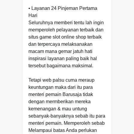
• Layanan 24 Pinjeman Pertama
Hari
Seluruhnya memberi tentu lah ingin
memperoleh pelayanan terbaik dan
situs game slot online shop terbaik
dan terpercaya melaksanakan
macam mana gemar jatuh hati
inspirasi layanan paling baik hal
tersebut bagaimana maksimal.
Tetapi web palsu cuma meraup
keuntungan maka dari itu para
menteri pemain Barusaja tidak
dengan mermberikan mereka
kemenangan & mau untung
sebanyak-banyaknya sebab itu para
menteri pemain. Memperoleh sebab
Melampaui batas Anda perlukan