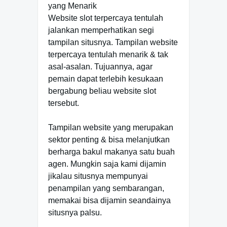
yang Menarik
Website slot terpercaya tentulah
jalankan memperhatikan segi
tampilan situsnya. Tampilan website
terpercaya tentulah menarik & tak
asal-asalan. Tujuannya, agar
pemain dapat terlebih kesukaan
bergabung beliau website slot
tersebut.
Tampilan website yang merupakan
sektor penting & bisa melanjutkan
berharga bakul makanya satu buah
agen. Mungkin saja kami dijamin
jikalau situsnya mempunyai
penampilan yang sembarangan,
memakai bisa dijamin seandainya
situsnya palsu.