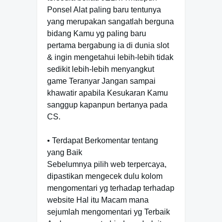
Ponsel Alat paling baru tentunya
yang merupakan sangatlah berguna
bidang Kamu yg paling baru
pertama bergabung ia di dunia slot
& ingin mengetahui lebih-lebih tidak
sedikit lebih-lebih menyangkut
game Teranyar Jangan sampai
khawatir apabila Kesukaran Kamu
sanggup kapanpun bertanya pada
CS.
• Terdapat Berkomentar tentang
yang Baik
Sebelumnya pilih web terpercaya,
dipastikan mengecek dulu kolom
mengomentari yg terhadap terhadap
website Hal itu Macam mana
sejumlah mengomentari yg Terbaik