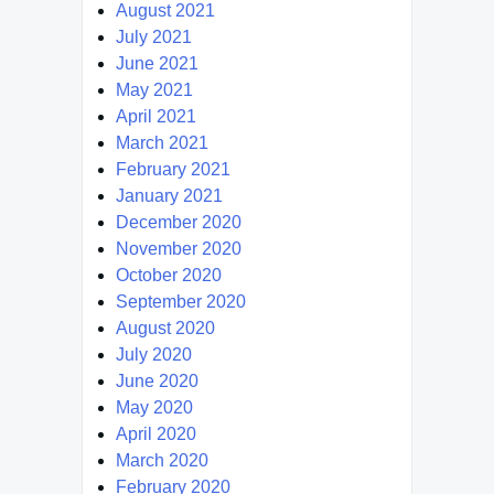
August 2021
July 2021
June 2021
May 2021
April 2021
March 2021
February 2021
January 2021
December 2020
November 2020
October 2020
September 2020
August 2020
July 2020
June 2020
May 2020
April 2020
March 2020
February 2020