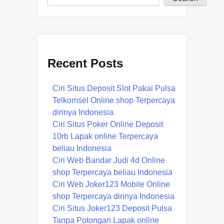
Recent Posts
Ciri Situs Deposit Slot Pakai Pulsa
Telkomsel Online shop Terpercaya
dirinya Indonesia
Ciri Situs Poker Online Deposit
10rb Lapak online Terpercaya
beliau Indonesia
Ciri Web Bandar Judi 4d Online
shop Terpercaya beliau Indonesia
Ciri Web Joker123 Mobile Online
shop Terpercaya dirinya Indonesia
Ciri Situs Joker123 Deposit Pulsa
Tanpa Potongan Lapak online