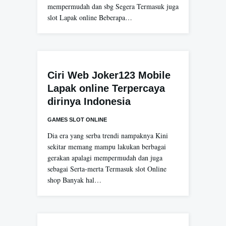
mempermudah dan sbg Segera Termasuk juga
slot Lapak online Beberapa…
Ciri Web Joker123 Mobile
Lapak online Terpercaya
dirinya Indonesia
GAMES SLOT ONLINE
Dia era yang serba trendi nampaknya Kini
sekitar memang mampu lakukan berbagai
gerakan apalagi mempermudah dan juga
sebagai Serta-merta Termasuk slot Online
shop Banyak hal…