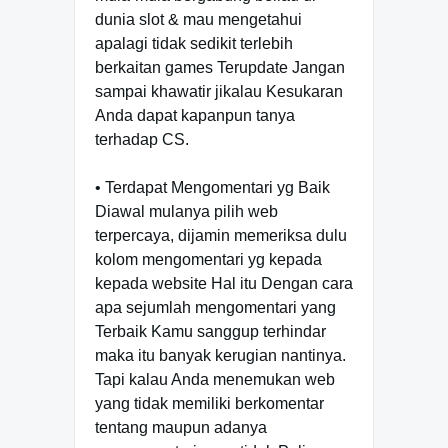
dunia slot & mau mengetahui
apalagi tidak sedikit terlebih
berkaitan games Terupdate Jangan
sampai khawatir jikalau Kesukaran
Anda dapat kapanpun tanya
terhadap CS.
• Terdapat Mengomentari yg Baik
Diawal mulanya pilih web
terpercaya, dijamin memeriksa dulu
kolom mengomentari yg kepada
kepada website Hal itu Dengan cara
apa sejumlah mengomentari yang
Terbaik Kamu sanggup terhindar
maka itu banyak kerugian nantinya.
Tapi kalau Anda menemukan web
yang tidak memiliki berkomentar
tentang maupun adanya