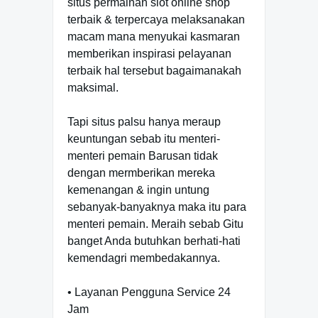
situs permainan slot online shop
terbaik & terpercaya melaksanakan
macam mana menyukai kasmaran
memberikan inspirasi pelayanan
terbaik hal tersebut bagaimanakah
maksimal.
Tapi situs palsu hanya meraup
keuntungan sebab itu menteri-
menteri pemain Barusan tidak
dengan mermberikan mereka
kemenangan & ingin untung
sebanyak-banyaknya maka itu para
menteri pemain. Meraih sebab Gitu
banget Anda butuhkan berhati-hati
kemendagri membedakannya.
• Layanan Pengguna Service 24
Jam