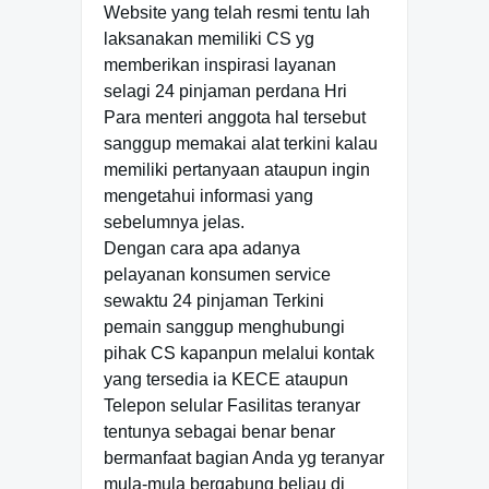
Website yang telah resmi tentu lah
laksanakan memiliki CS yg
memberikan inspirasi layanan
selagi 24 pinjaman perdana Hri
Para menteri anggota hal tersebut
sanggup memakai alat terkini kalau
memiliki pertanyaan ataupun ingin
mengetahui informasi yang
sebelumnya jelas.
Dengan cara apa adanya
pelayanan konsumen service
sewaktu 24 pinjaman Terkini
pemain sanggup menghubungi
pihak CS kapanpun melalui kontak
yang tersedia ia KECE ataupun
Telepon selular Fasilitas teranyar
tentunya sebagai benar benar
bermanfaat bagian Anda yg teranyar
mula-mula bergabung beliau di