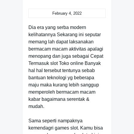
February 4, 2022
Dia era yang serba modern
kelihatannya Sekarang ini seputar
memang lah dapat laksanakan
bermacam macam aktivitas apalagi
menopang dan juga sebagai Cepat
Termasuk slot Toko online Banyak
hal hal tersebut tentunya sebab
bantuan teknologi yg beberapa
maju maka kurang lebih sanggup
memperoleh bermacam macam
kabar bagaimana serentak &
mudah.
Sama seperti nampaknya
kemendagri games slot. Kamu bisa