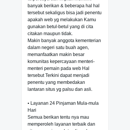
banyak berikan & beberapa hal hal
tersebut sekaligus bisa jadi penentu
apakah web yg melakukan Kamu
gunakan betul-betul yang di cita
citakan maupun tidak.
Makin banyak anggota kementerian
dalam negeri satu buah agen,
memanfaatkan makin besar
komunitas kepercayaan menteri-
menteri pemain pada web Hal
tersebut Terkini dapat menjadi
penentu yang membedakan
lantaran situs yg palsu dan asli.
• Layanan 24 Pinjaman Mula-mula
Hari
Semua berikan tentu nya mau
memperoleh layanan terbaik dan