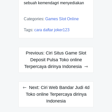
sebuah kemendagri menyediakan
Categories:
Games Slot Online
Tags:
cara daftar joker123
Post
Previous:
Ciri Situs Game Slot
navigation
Deposit Pulsa Toko online
Terpercaya dirinya Indonesia
Next:
Ciri Web Bandar Judi 4d
Toko online Terpercaya dirinya
Indonesia