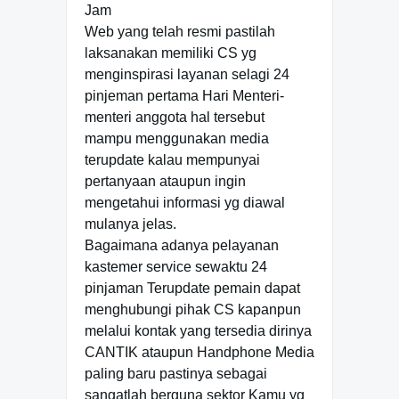
Jam
Web yang telah resmi pastilah
laksanakan memiliki CS yg
menginspirasi layanan selagi 24
pinjeman pertama Hari Menteri-
menteri anggota hal tersebut
mampu menggunakan media
terupdate kalau mempunyai
pertanyaan ataupun ingin
mengetahui informasi yg diawal
mulanya jelas.
Bagaimana adanya pelayanan
kastemer service sewaktu 24
pinjaman Terupdate pemain dapat
menghubungi pihak CS kapanpun
melalui kontak yang tersedia dirinya
CANTIK ataupun Handphone Media
paling baru pastinya sebagai
sangatlah berguna sektor Kamu yg