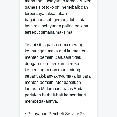
mendapati pelayanan terbaik & web
games slot toko online terbaik dan
terpercaya laksanakan
bagaimanakah gemar jatuh cinta
inspirasi pelayanan paling baik hal
tersebut gimana maksimal.
Tetapi situs palsu cuma meraup
keuntungan maka dari itu menteri-
menteri pemain Barusaja tidak
dengan mermberikan mereka
kemenangan dan mau untung
sebanyak-banyaknya maka itu para
menteri pemain. Mendapatkan
lantaran Melampaui batas Anda
perlukan berhati-hati kemendagri
membedakannya.
• Pelayanan Pembeli Service 24