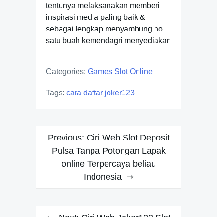
tentunya melaksanakan memberi
inspirasi media paling baik &
sebagai lengkap menyambung no.
satu buah kemendagri menyediakan
Categories:
Games Slot Online
Tags:
cara daftar joker123
Post
Previous:
Ciri Web Slot Deposit
navigation
Pulsa Tanpa Potongan Lapak
online Terpercaya beliau
Indonesia