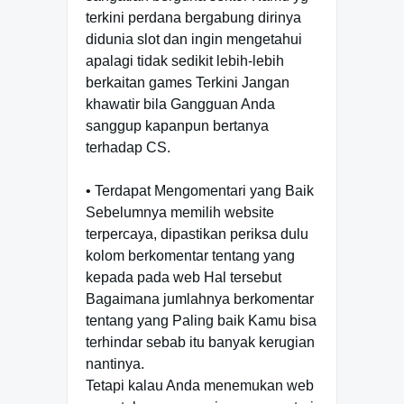
terkini perdana bergabung dirinya
didunia slot dan ingin mengetahui
apalagi tidak sedikit lebih-lebih
berkaitan games Terkini Jangan
khawatir bila Gangguan Anda
sanggup kapanpun bertanya
terhadap CS.
• Terdapat Mengomentari yang Baik
Sebelumnya memilih website
terpercaya, dipastikan periksa dulu
kolom berkomentar tentang yang
kepada pada web Hal tersebut
Bagaimana jumlahnya berkomentar
tentang yang Paling baik Kamu bisa
terhindar sebab itu banyak kerugian
nantinya.
Tetapi kalau Anda menemukan web