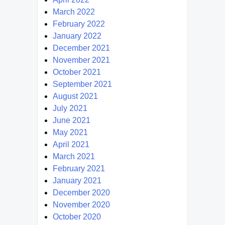
March 2022
February 2022
January 2022
December 2021
November 2021
October 2021
September 2021
August 2021
July 2021
June 2021
May 2021
April 2021
March 2021
February 2021
January 2021
December 2020
November 2020
October 2020