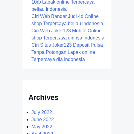
10rb Lapak online Terpercaya
beliau Indonesia
Ciri Web Bandar Judi 4d Online
shop Terpercaya beliau Indonesia
Ciri Web Joker123 Mobile Online
shop Terpercaya dirinya Indonesia
Ciri Situs Joker123 Deposit Pulsa
Tanpa Potongan Lapak online
Terpercaya dia Indonesia
Archives
July 2022
June 2022
May 2022
April 2022