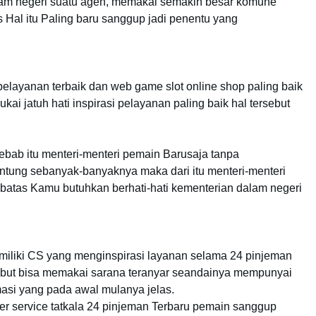
alam negeri suatu agen, memakai semakin besar komune
 Hal itu Paling baru sanggup jadi penentu yang
elayanan terbaik dan web game slot online shop paling baik
i jatuh hati inspirasi pelayanan paling baik hal tersebut
bab itu menteri-menteri pemain Barusaja tanpa
tung sebanyak-banyaknya maka dari itu menteri-menteri
atas Kamu butuhkan berhati-hati kementerian dalam negeri
emiliki CS yang menginspirasi layanan selama 24 pinjeman
sebut bisa memakai sarana teranyar seandainya mempunyai
asi yang pada awal mulanya jelas.
r service tatkala 24 pinjeman Terbaru pemain sanggup