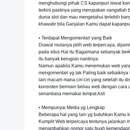
menghubungi pihak CS kapanpun lewat konta
terkini pastinya yang merupakan sangatlah 
dunia slot dan mau mengetahui terlebih ba
khawatir bila Ganjalan Kamu dapat kapanp
• Terdapat Mengomentari yang Baik
Diawal mulanya pilih web terpercaya, dija
pada situs Hal itu Bagaimana sebanyak ber
itu banyak kerugian nantinya.
Namun apabila Kamu menemukan web yang
mengomentari yg tak Paling baik sebaiknya 
lain macam mana ciri-ciri yang setelah itu 
konsisten bermain beliau web dengan cara a
senantiasa memakai tempat Asli
• Mempunyai Media yg Lengkap
Beberapa hal yang lain yg butuhkan Kamu k
Kumplit Web terpercaya tentunya jalankan m
menambahkan nomor satu buah kemendagri