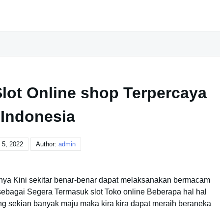
Slot Online shop Terpercaya
 Indonesia
 5, 2022
Author:
admin
nnya Kini sekitar benar-benar dapat melaksanakan bermacam
sebagai Segera Termasuk slot Toko online Beberapa hal hal
ang sekian banyak maju maka kira kira dapat meraih beraneka