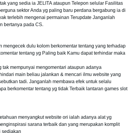
k yang sedia ia JELITA ataupun Telepon selular Fasilitas
berguna sektor Anda yg paling baru perdana bergabung ia di
nyak terlebih mengenai permainan Terupdate Janganlah
un bertanya pada CS.
min mengecek dulu kolom berkomentar tentang yang terhadap
komentar tentang yg Paling baik Kamu dapat terhindar maka
 tak mempunyai mengomentari ataupun adanya
hindari main beliau jalankan & mencari ilmu website yang
disebutkan tadi. Janganlah membawa efek untuk selalu
pa berkomentar tentang yg tidak Terbaik lantaran games slot
etahuan menyangkut website ori ialah adanya alat yg
enginspirasi sarana terbaik dan yang merupakan komplit
 sediakan