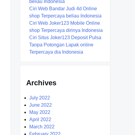
beliau Indonesia
Ciri Web Bandar Judi 4d Online
shop Terpercaya beliau Indonesia
Ciri Web Joker123 Mobile Online
shop Terpercaya dirinya Indonesia
Ciri Situs Joker123 Deposit Pulsa
Tanpa Potongan Lapak online
Terpercaya dia Indonesia
Archives
July 2022
June 2022
May 2022
April 2022
March 2022
February 2022