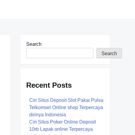
Search
Search
Recent Posts
Ciri Situs Deposit Slot Pakai Pulsa
Telkomsel Online shop Terpercaya
dirinya Indonesia
Ciri Situs Poker Online Deposit
10rb Lapak online Terpercaya