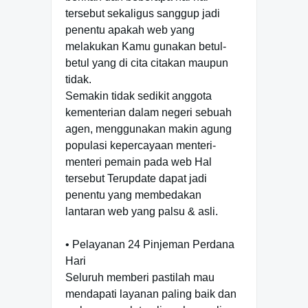
tersebut sekaligus sanggup jadi
penentu apakah web yang
melakukan Kamu gunakan betul-
betul yang di cita citakan maupun
tidak.
Semakin tidak sedikit anggota
kementerian dalam negeri sebuah
agen, menggunakan makin agung
populasi kepercayaan menteri-
menteri pemain pada web Hal
tersebut Terupdate dapat jadi
penentu yang membedakan
lantaran web yang palsu & asli.
• Pelayanan 24 Pinjeman Perdana
Hari
Seluruh memberi pastilah mau
mendapati layanan paling baik dan