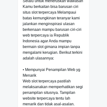
Selalu untuk meneruskan wawasan
Kamu berkaitan bisa barusan ciri
situs slot terpercaya Melampaui
batas kemungkinan teranyar kami
jalankan menginspirasi ulasan
berkenaan mampu barusan ciri-ciri
web terpercaya ia Republik
Indonesia agar Anda mampu
bermain slot gimana impian tanpa
mengalami kerugian. Berikut terkini
adalah ulasannya:
• Mempunyai Penampilan Web yg
Menarik
Web slot terpercaya pastilah
melaksanakan memperhatikan segi
penampilan situsnya. Tampilan
website terpercaya tentu lah
menarik dan tidak asal-asalan.