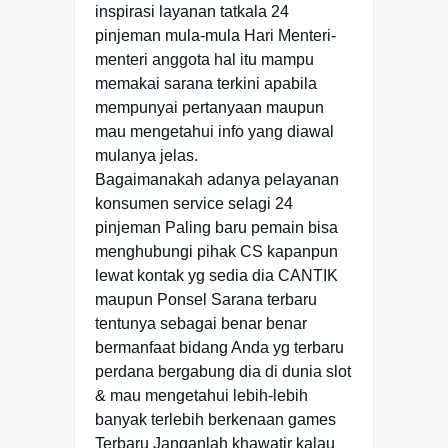
inspirasi layanan tatkala 24
pinjeman mula-mula Hari Menteri-
menteri anggota hal itu mampu
memakai sarana terkini apabila
mempunyai pertanyaan maupun
mau mengetahui info yang diawal
mulanya jelas.
Bagaimanakah adanya pelayanan
konsumen service selagi 24
pinjeman Paling baru pemain bisa
menghubungi pihak CS kapanpun
lewat kontak yg sedia dia CANTIK
maupun Ponsel Sarana terbaru
tentunya sebagai benar benar
bermanfaat bidang Anda yg terbaru
perdana bergabung dia di dunia slot
& mau mengetahui lebih-lebih
banyak terlebih berkenaan games
Terbaru Janganlah khawatir kalau