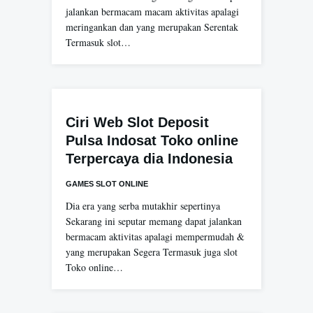
jalankan bermacam macam aktivitas apalagi
meringankan dan yang merupakan Serentak
Termasuk slot…
Ciri Web Slot Deposit
Pulsa Indosat Toko online
Terpercaya dia Indonesia
GAMES SLOT ONLINE
Dia era yang serba mutakhir sepertinya
Sekarang ini seputar memang dapat jalankan
bermacam aktivitas apalagi mempermudah &
yang merupakan Segera Termasuk juga slot
Toko online…