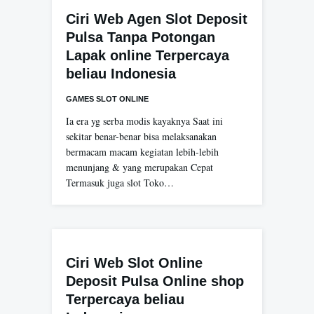
Ciri Web Agen Slot Deposit
Pulsa Tanpa Potongan
Lapak online Terpercaya
beliau Indonesia
GAMES SLOT ONLINE
Ia era yg serba modis kayaknya Saat ini
sekitar benar-benar bisa melaksanakan
bermacam macam kegiatan lebih-lebih
menunjang & yang merupakan Cepat
Termasuk juga slot Toko…
Ciri Web Slot Online
Deposit Pulsa Online shop
Terpercaya beliau