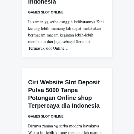
Indonesia
GAMES SLOT ONLINE
Ia zaman yg serba canggih kelihatannya Kini
kurang lebih memang lah dapat melakukan
bermacam macam kegiatan lebih-lebih
membantu dan juga sebagai Serentak
Termasuk slot Online…
Ciri Website Slot Deposit
Pulsa 5000 Tanpa
Potongan Online shop
Terpercaya dia Indonesia
GAMES SLOT ONLINE
Dirinya zaman yg serba modern kayaknya
Waktu ini lebih kurang memang lah mampu