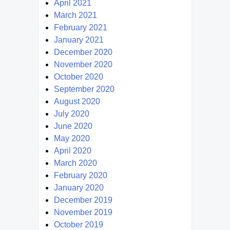
April 2021
March 2021
February 2021
January 2021
December 2020
November 2020
October 2020
September 2020
August 2020
July 2020
June 2020
May 2020
April 2020
March 2020
February 2020
January 2020
December 2019
November 2019
October 2019