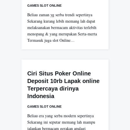
GAMES SLOT ONLINE
Beliau zaman yg serba trendi sepertinya
Sekarang kurang lebih memang lah dapat
melaksanakan bermacam aktivitas terlebih
menopang & yang merupakan Serta-merta
Termasuk juga slot Online…
Ciri Situs Poker Online
Deposit 10rb Lapak online
Terpercaya dirinya
Indonesia
GAMES SLOT ONLINE
Beliau era yang serba modern sepertinya
Sekarang ini seputar memang lah mampu
jalankan bermacam gerakan apalagi