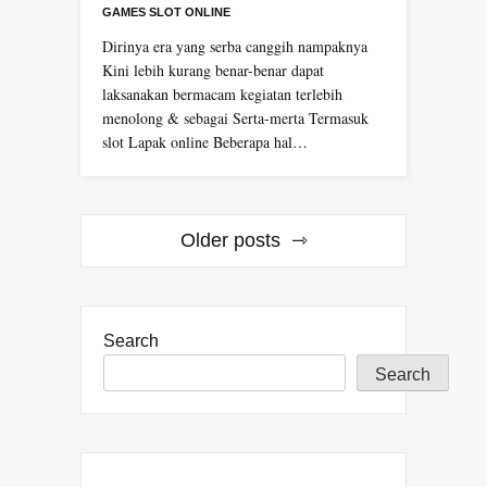
GAMES SLOT ONLINE
Dirinya era yang serba canggih nampaknya
Kini lebih kurang benar-benar dapat
laksanakan bermacam kegiatan terlebih
menolong & sebagai Serta-merta Termasuk
slot Lapak online Beberapa hal…
Posts
Older posts
navigation
Search
Search