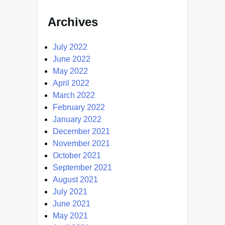
Archives
July 2022
June 2022
May 2022
April 2022
March 2022
February 2022
January 2022
December 2021
November 2021
October 2021
September 2021
August 2021
July 2021
June 2021
May 2021