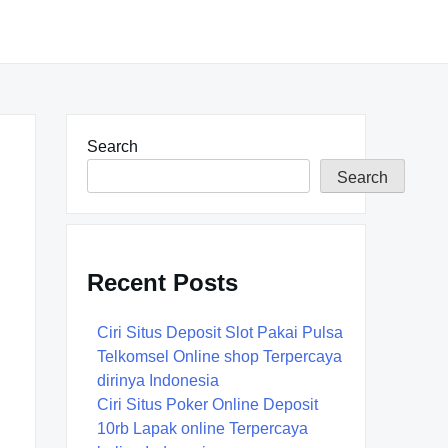
Search
Search
Recent Posts
Ciri Situs Deposit Slot Pakai Pulsa
Telkomsel Online shop Terpercaya
dirinya Indonesia
Ciri Situs Poker Online Deposit
10rb Lapak online Terpercaya