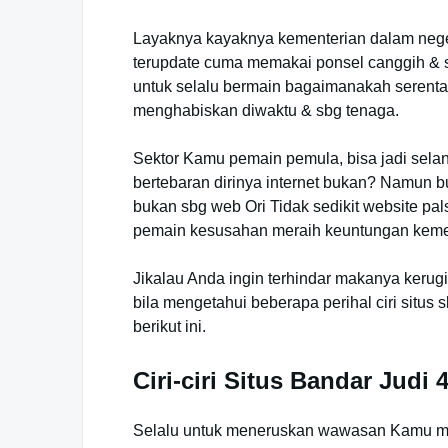
Layaknya kayaknya kementerian dalam nege
terupdate cuma memakai ponsel canggih & s
untuk selalu bermain bagaimanakah serenta
menghabiskan diwaktu & sbg tenaga.
Sektor Kamu pemain pemula, bisa jadi selanju
bertebaran dirinya internet bukan? Namun b
bukan sbg web Ori Tidak sedikit website p
pemain kesusahan meraih keuntungan kemen
Jikalau Anda ingin terhindar makanya kerugia
bila mengetahui beberapa perihal ciri situs 
berikut ini.
Ciri-ciri Situs Bandar Judi
Selalu untuk meneruskan wawasan Kamu menya