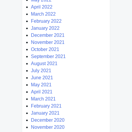
April 2022
March 2022
February 2022
January 2022
December 2021
November 2021
October 2021
September 2021
August 2021
July 2021
June 2021
May 2021
April 2021
March 2021
February 2021
January 2021
December 2020
November 2020