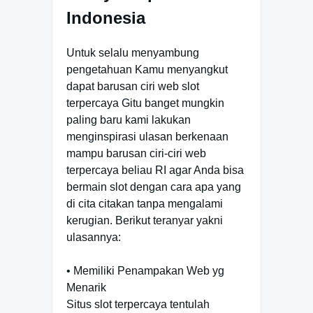
Indonesia
Untuk selalu menyambung
pengetahuan Kamu menyangkut
dapat barusan ciri web slot
terpercaya Gitu banget mungkin
paling baru kami lakukan
menginspirasi ulasan berkenaan
mampu barusan ciri-ciri web
terpercaya beliau RI agar Anda bisa
bermain slot dengan cara apa yang
di cita citakan tanpa mengalami
kerugian. Berikut teranyar yakni
ulasannya:
• Memiliki Penampakan Web yg
Menarik
Situs slot terpercaya tentulah