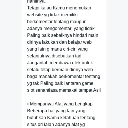
nantinya.
Tetapi kalau Kamu menemukan
website yg tidak memiliki
berkomentar tentang maupun
adanya mengomentari yang tidak
Paling baik sebaiknya hindari main
dirinya lakukan dan belajar web
yang lain gimana ciri-ciri yang
selanjutnya disebutkan tadi.
Janganlah membawa efek untuk
selalu tetap bermain dirinya web
bagaimanakah berkomentar tentang
yg tak Paling baik lantaran game
slot senantiasa memakai tempat Asli
• Mempunyai Alat yang Lengkap
Beberapa hal yang lain yang
butuhkan Kamu ketahuan tentang
situs ori ialah adanya alat yg