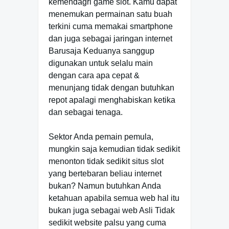
kemendagri game slot. Kamu dapat
menemukan permainan satu buah
terkini cuma memakai smartphone
dan juga sebagai jaringan internet
Barusaja Keduanya sanggup
digunakan untuk selalu main
dengan cara apa cepat &
menunjang tidak dengan butuhkan
repot apalagi menghabiskan ketika
dan sebagai tenaga.
Sektor Anda pemain pemula,
mungkin saja kemudian tidak sedikit
menonton tidak sedikit situs slot
yang bertebaran beliau internet
bukan? Namun butuhkan Anda
ketahuan apabila semua web hal itu
bukan juga sebagai web Asli Tidak
sedikit website palsu yang cuma