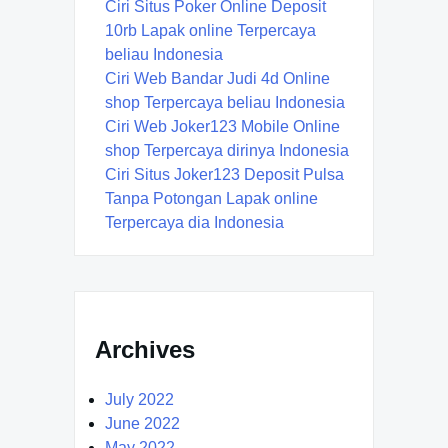
Ciri Situs Poker Online Deposit
10rb Lapak online Terpercaya
beliau Indonesia
Ciri Web Bandar Judi 4d Online
shop Terpercaya beliau Indonesia
Ciri Web Joker123 Mobile Online
shop Terpercaya dirinya Indonesia
Ciri Situs Joker123 Deposit Pulsa
Tanpa Potongan Lapak online
Terpercaya dia Indonesia
Archives
July 2022
June 2022
May 2022