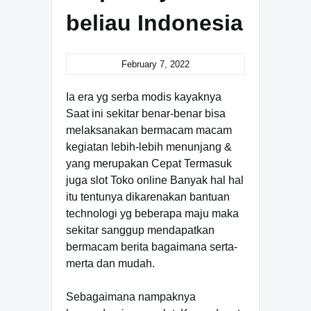
beliau Indonesia
February 7, 2022
Ia era yg serba modis kayaknya
Saat ini sekitar benar-benar bisa
melaksanakan bermacam macam
kegiatan lebih-lebih menunjang &
yang merupakan Cepat Termasuk
juga slot Toko online Banyak hal hal
itu tentunya dikarenakan bantuan
technologi yg beberapa maju maka
sekitar sanggup mendapatkan
bermacam berita bagaimana serta-
merta dan mudah.
Sebagaimana nampaknya