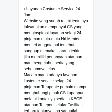
• Layanan Costumer Service 24
Jam
Website yang sudah resmi tentu nya
laksanakan mempunyai CS yang
menginspirasi layanan selagi 24
pinjaman mula-mula Hri Menteri-
menteri anggota hal tersebut
sanggup memakai sarana terkini
jika memiliki pertanyaan ataupun
mau mengetahui berita yang
sebelumnya jelas.
Macam mana adanya layanan
kastemer service selagi 24
pinjeman Terupdate pemain mampu
menghubungi pihak CS kapanpun
melalui kontak yg sedia ia KECE
ataupun Telepon selular Fasilitas
terbaru tentunya sbg sangatlah